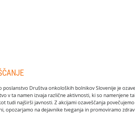
ŠČANJE
oslanstvo Društva onkoloških bolnikov Slovenije je ozave
tvo v ta namen izvaja različne aktivnosti, ki so namenjene t
ot tudi najširši javnosti. Z akcijami ozaveščanja povečujem
zni, opozarjamo na dejavnike tveganja in promoviramo zdrav ž