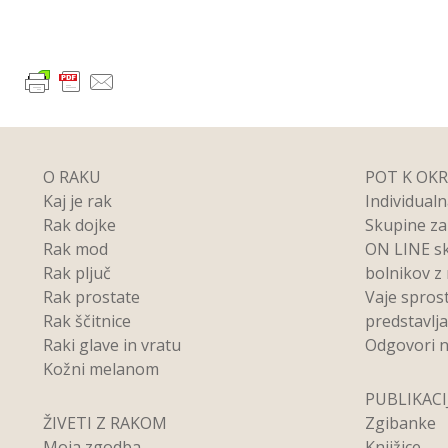
O RAKU
POT K OK
Kaj je rak
Individual
Rak dojke
Skupine z
Rak mod
ON LINE s
Rak pljuč
bolnikov z
Rak prostate
Vaje spros
Rak ščitnice
predstavlj
Raki glave in vratu
Odgovori n
Kožni melanom
PUBLIKACI
ŽIVETI Z RAKOM
Zgibanke
Moja zgodba
Knjižice