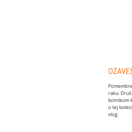
OZAVE
Pomembno p
raku. Druš
bolnikom k
o tej bole
slog.