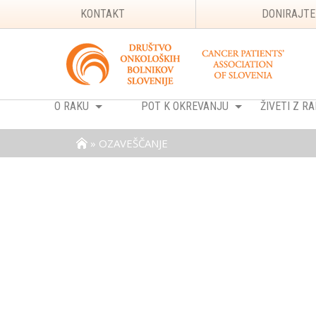
KONTAKT
DONIRAJTE
O RAKU
POT K OKREVANJU
ŽIVETI Z 
»
OZAVEŠČANJE