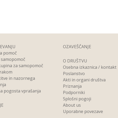
REVANJU
OZAVEŠČANJE
na pomoč
a samopomoč
O DRUŠTVU
kupina za samopomoč
Osebna izkaznica / kontakt
 rakom
Poslanstvo
titve in nazornega
Akti in organi društva
anja
Priznanja
a pogosta vprašanja
Podporniki
Splošni pogoji
JE
About us
Uporabne povezave