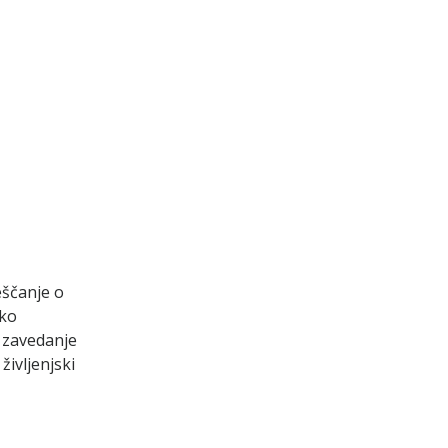
ščanje o
ako
o zavedanje
ivljenjski