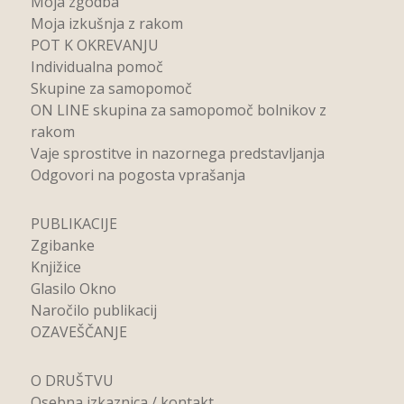
Moja zgodba
Moja izkušnja z rakom
POT K OKREVANJU
Individualna pomoč
Skupine za samopomoč
ON LINE skupina za samopomoč bolnikov z
rakom
Vaje sprostitve in nazornega predstavljanja
Odgovori na pogosta vprašanja
PUBLIKACIJE
Zgibanke
Knjižice
Glasilo Okno
Naročilo publikacij
OZAVEŠČANJE
O DRUŠTVU
Osebna izkaznica / kontakt