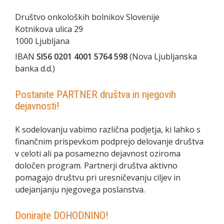
Društvo onkoloških bolnikov Slovenije
Kotnikova ulica 29
1000 Ljubljana
IBAN
SI56 0201 4001 5764 598
(Nova Ljubljanska
banka d.d.)
Postanite PARTNER društva in njegovih
dejavnosti!
K sodelovanju vabimo različna podjetja, ki lahko s
finančnim prispevkom podprejo delovanje društva
v celoti ali pa posamezno dejavnost oziroma
določen program. Partnerji društva aktivno
pomagajo društvu pri uresničevanju ciljev in
udejanjanju njegovega poslanstva.
Donirajte DOHODNINO!