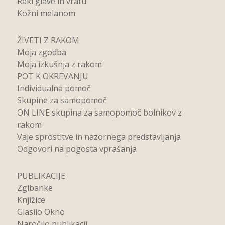
Raki glave in vratu
Kožni melanom
ŽIVETI Z RAKOM
Moja zgodba
Moja izkušnja z rakom
POT K OKREVANJU
Individualna pomoč
Skupine za samopomoč
ON LINE skupina za samopomoč bolnikov z
rakom
Vaje sprostitve in nazornega predstavljanja
Odgovori na pogosta vprašanja
PUBLIKACIJE
Zgibanke
Knjižice
Glasilo Okno
Naročilo publikacij