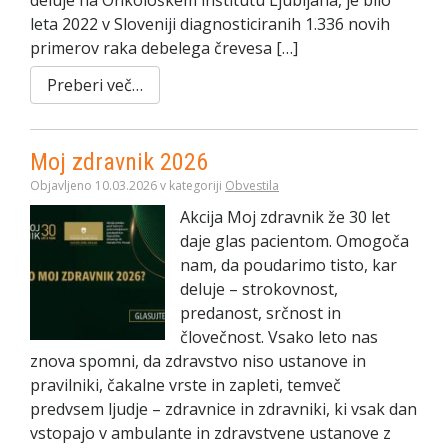
leta 2022 v Sloveniji diagnosticiranih 1.336 novih
primerov raka debelega črevesa […]
Preberi več…
Moj zdravnik 2026
Objavljeno 10.03.2026 v kategoriji
Obvestila
Akcija Moj zdravnik že 30 let
daje glas pacientom. Omogoča
nam, da poudarimo tisto, kar
deluje – strokovnost,
predanost, srčnost in
človečnost. Vsako leto nas
znova spomni, da zdravstvo niso ustanove in
pravilniki, čakalne vrste in zapleti, temveč
predvsem ljudje – zdravnice in zdravniki, ki vsak dan
vstopajo v ambulante in zdravstvene ustanove z