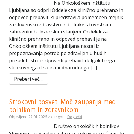
Na Onkološkem inštitutu
Ljubljana so odprli Oddelek za klinično prehrano in
odpoved prebavil, ki predstavlja pomemben mejnik
za slovensko zdravstvo in bolnike s tovrstnim
zahtevnim bolezenskim stanjem. Oddelek za
klinično prehrano in odpoved prebavil je na
Onkološkem inštitutu Ljubljana nastal iz
prepoznavanja potreb po zdravljenju hudih
prizadetosti in odpovedi prebavil, dolgoletnega
strokovnega dela in mednarodnega […]
Preberi več…
Strokovni posvet: Moč zaupanja med
bolnikom in zdravnikom
Objavljeno 27.01.2026 v kategoriji
Dogodki
Društvo onkoloških bolnikov
Slovenije vas vljudno vabi na strokovno srečanje, ki