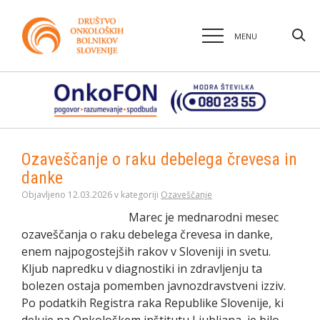
MENU
Ozaveščanje o raku debelega črevesa in
danke
Objavljeno 12.03.2026 v kategoriji
Ozaveščanje
Marec je mednarodni mesec
ozaveščanja o raku debelega črevesa in danke,
enem najpogostejših rakov v Sloveniji in svetu.
Kljub napredku v diagnostiki in zdravljenju ta
bolezen ostaja pomemben javnozdravstveni izziv.
Po podatkih Registra raka Republike Slovenije, ki
deluje na Onkološkem inštitutu Ljubljana, je bilo