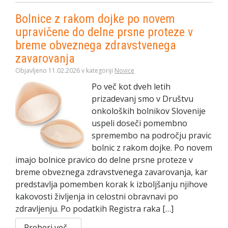
Bolnice z rakom dojke po novem
upravičene do delne prsne proteze v
breme obveznega zdravstvenega
zavarovanja
Objavljeno 11.02.2026 v kategoriji
Novice
Po več kot dveh letih
prizadevanj smo v Društvu
onkoloških bolnikov Slovenije
uspeli doseči pomembno
spremembo na področju pravic
bolnic z rakom dojke. Po novem
imajo bolnice pravico do delne prsne proteze v
breme obveznega zdravstvenega zavarovanja, kar
predstavlja pomemben korak k izboljšanju njihove
kakovosti življenja in celostni obravnavi po
zdravljenju. Po podatkih Registra raka […]
Preberi več…