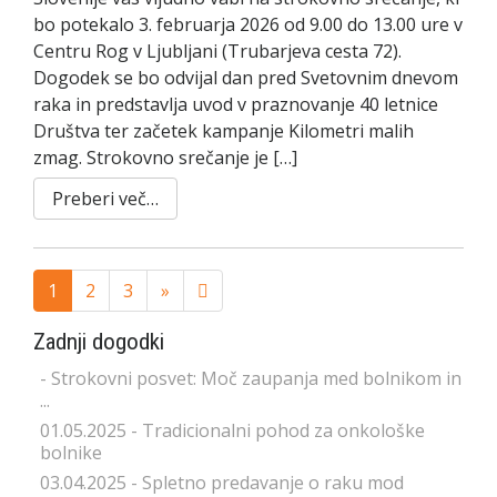
bo potekalo 3. februarja 2026 od 9.00 do 13.00 ure v
Centru Rog v Ljubljani (Trubarjeva cesta 72).
Dogodek se bo odvijal dan pred Svetovnim dnevom
raka in predstavlja uvod v praznovanje 40 letnice
Društva ter začetek kampanje Kilometri malih
zmag. Strokovno srečanje je […]
Preberi več…
Next
35
1
2
3
»
page
Zadnji dogodki
- Strokovni posvet: Moč zaupanja med bolnikom in
...
01.05.2025 - Tradicionalni pohod za onkološke
bolnike
03.04.2025 - Spletno predavanje o raku mod