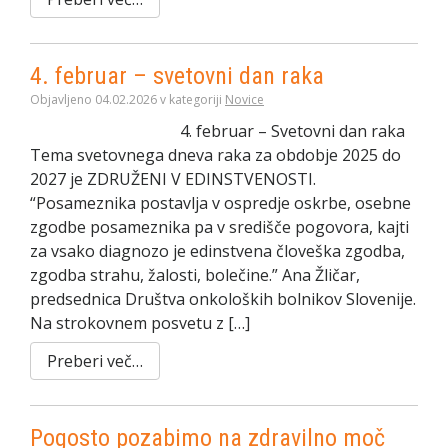
4. februar – svetovni dan raka
Objavljeno 04.02.2026 v kategoriji
Novice
️4. februar – Svetovni dan raka ️
Tema svetovnega dneva raka za obdobje 2025 do
2027 je ZDRUŽENI V EDINSTVENOSTI.
“Posameznika postavlja v ospredje oskrbe, osebne
zgodbe posameznika pa v središče pogovora, kajti
za vsako diagnozo je edinstvena človeška zgodba,
zgodba strahu, žalosti, bolečine.” Ana Žličar,
predsednica Društva onkoloških bolnikov Slovenije.
Na strokovnem posvetu z […]
Preberi več…
Pogosto pozabimo na zdravilno moč