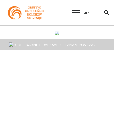
MENU
»
UPORABNE POVEZAVE
»
SEZNAM POVEZAV