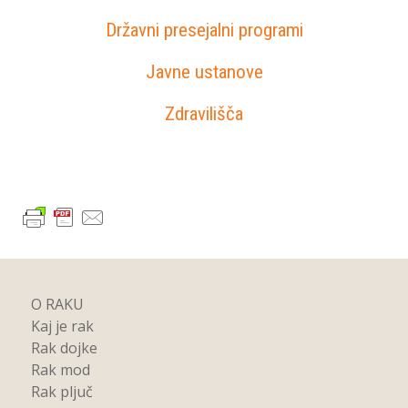
Državni presejalni programi
Javne ustanove
Zdravilišča
O RAKU
Kaj je rak
Rak dojke
Rak mod
Rak pljuč