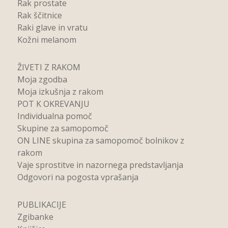
Rak prostate
Rak ščitnice
Raki glave in vratu
Kožni melanom
ŽIVETI Z RAKOM
Moja zgodba
Moja izkušnja z rakom
POT K OKREVANJU
Individualna pomoč
Skupine za samopomoč
ON LINE skupina za samopomoč bolnikov z
rakom
Vaje sprostitve in nazornega predstavljanja
Odgovori na pogosta vprašanja
PUBLIKACIJE
Zgibanke