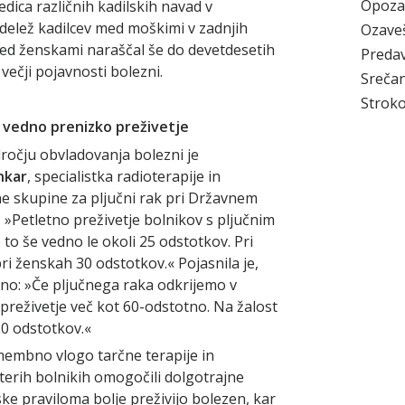
Opoza
ica različnih kadilskih navad v
 delež kadilcev med moškimi v zadnjih
Ozave
med ženskami naraščal še do devetdesetih
Preda
 večji pojavnosti bolezni.
Srečan
Stroko
e vedno prenizko preživetje
dročju obvladovanja bolezni je
nkar
, specialistka radioterapije in
ne skupine za pljučni rak pri Državnem
»Petletno preživetje bolnikov s pljučnim
 to še vedno le okoli 25 odstotkov. Pri
i ženskah 30 odstotkov.« Pojasnila je,
čno: »Če pljučnega raka odkrijemo v
 preživetje več kot 60-odstotno. Na žalost
20 odstotkov.«
omembno vlogo tarčne terapije in
aterih bolnikih omogočili dolgotrajne
ske praviloma bolje preživijo bolezen, kar