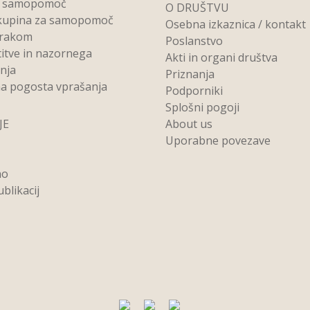
a samopomoč
O DRUŠTVU
kupina za samopomoč
Osebna izkaznica / kontakt
 rakom
Poslanstvo
titve in nazornega
Akti in organi društva
anja
Priznanja
a pogosta vprašanja
Podporniki
Splošni pogoji
JE
About us
Uporabne povezave
no
blikacij