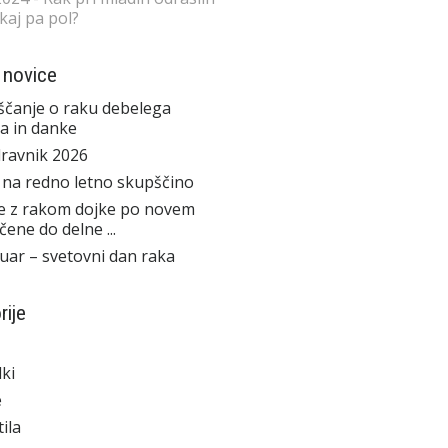
 kaj pa pol?
 novice
čanje o raku debelega
a in danke
ravnik 2026
 na redno letno skupščino
e z rakom dojke po novem
čene do delne ...
ruar – svetovni dan raka
rije
ki
e
ila