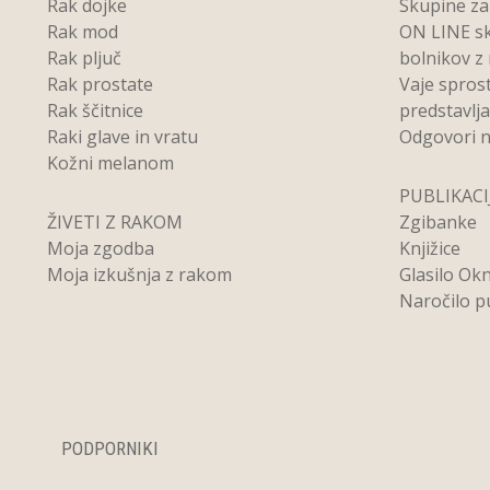
Rak dojke
Skupine z
Rak mod
ON LINE s
Rak pljuč
bolnikov z
Rak prostate
Vaje spros
Rak ščitnice
predstavlj
Raki glave in vratu
Odgovori n
Kožni melanom
PUBLIKACI
ŽIVETI Z RAKOM
Zgibanke
Moja zgodba
Knjižice
Moja izkušnja z rakom
Glasilo Ok
Naročilo pu
PODPORNIKI