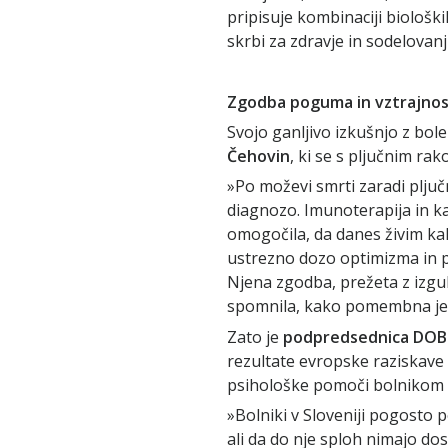
pripisuje kombinaciji biološk
skrbi za zdravje in sodelovanj
Zgodba poguma in vztrajnost
Svojo ganljivo izkušnjo z bol
Čehovin
, ki se s pljučnim rak
»Po moževi smrti zaradi plju
diagnozo. Imunoterapija in ka
omogočila, da danes živim ka
ustrezno dozo optimizma in po
Njena zgodba, prežeta z izgub
spomnila, kako pomembna je 
Zato je
podpredsednica DOBS
rezultate evropske raziskave
psihološke pomoči bolnikom 
»Bolniki v Sloveniji pogosto 
ali da do nje sploh nimajo do