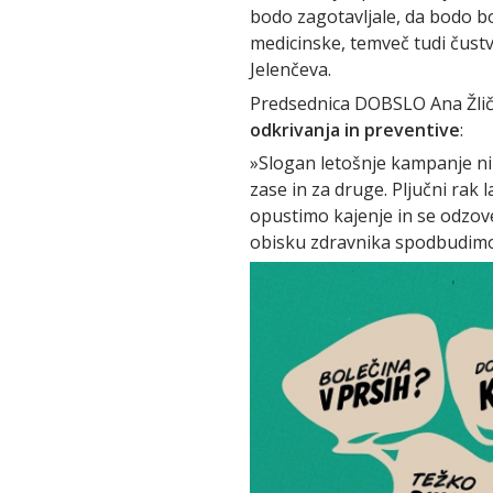
bodo zagotavljale, da bodo bo
medicinske, temveč tudi čustv
Jelenčeva.
Predsednica DOBSLO Ana Žliča
odkrivanja in preventive
:
»Slogan letošnje kampanje ni 
zase in za druge. Pljučni rak
opustimo kajenje in se odzov
obisku zdravnika spodbudimo 