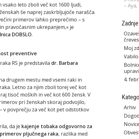
 vsako leto zboli več kot 1600 ljudi,
– Aya,
 ženskah še naprej zaskrbljujoče narašča.
v večini primerov lahko preprečimo – s
Zadnje
e in pravočasnim ukrepanjem,« je
Ozaveš
ednica DOBSLO
.
čreves
Moj zd
nost preventive
Vabilo
raka RS je predstavila
dr. Barbara
Bolnic
upravi
4. feb
i na drugem mestu med vsemi raki in
aka. Letno za njim zboli torej več kot
raj tisoč moških in več kot 600 žensk. V
Katego
 primerov pri ženskah skoraj podvojilo,
Arhiv
– v povprečju za več kot pet odstotkov
Dogod
Novic
ila, da je
kajenje tobaka odgovorno za
Obvest
 primerov pljučnega raka
, razlika med