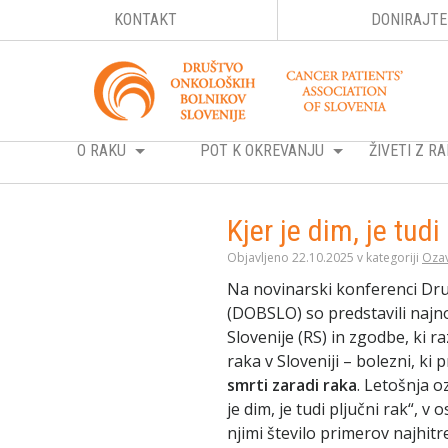
KONTAKT
DONIRAJTE
O RAKU
POT K OKREVANJU
ŽIVETI Z 
Kjer je dim, je tudi
Objavljeno 22.10.2025 v kategoriji
Oza
Na novinarski konferenci Dru
(DOBSLO) so predstavili najn
Slovenije (RS) in zgodbe, ki r
raka v Sloveniji – bolezni, ki 
smrti zaradi raka
. Letošnja 
je dim, je tudi pljučni rak“, v
njimi število primerov najhitr