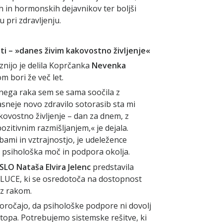
ih in hormonskih dejavnikov ter boljši
u pri zdravljenju.
i – »danes živim kakovostno življenje«
eznijo je delila Koprčanka
Nevenka
om bori že več let.
čnega raka sem se sama soočila z
sneje novo zdravilo sotorasib sta mi
kovostno življenje – dan za dnem, z
zitivnim razmišljanjem,« je dejala.
ami in vztrajnostjo, je udeležence
psihološka moč in podpora okolja.
LO Nataša Elvira Jelenc
predstavila
 LUCE, ki se osredotoča na dostopnost
z rakom.
poročajo, da psihološke podpore ni dovolj
stopa. Potrebujemo sistemske rešitve, ki