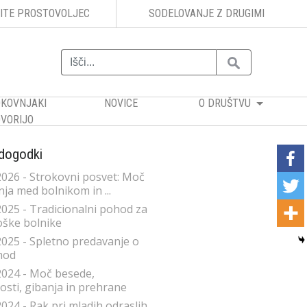
ITE PROSTOVOLJEC
SODELOVANJE Z DRUGIMI
KOVNJAKI
NOVICE
O DRUŠTVU
VORIJO
 dogodki
2026 - Strokovni posvet: Moč
ja med bolnikom in ...
2025 - Tradicionalni pohod za
ške bolnike
2025 - Spletno predavanje o
mod
2024 - Moč besede,
sti, gibanja in prehrane
2024 - Rak pri mladih odraslih