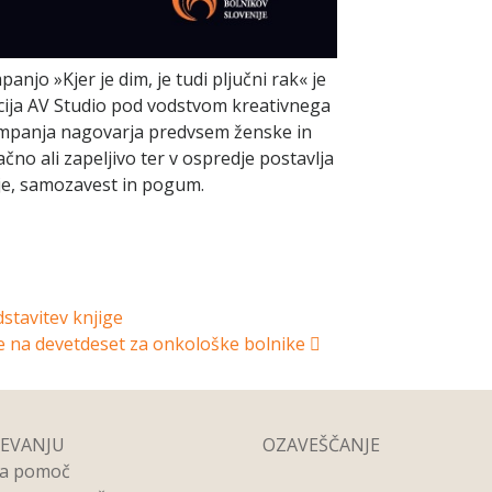
njo »Kjer je dim, je tudi pljučni rak« je
cija AV Studio pod vodstvom kreativnega
ampanja nagovarja predvsem ženske in
lačno ali zapeljivo ter v ospredje postavlja
je, samozavest in pogum.
stavitev knjige
e na devetdeset za onkološke bolnike
REVANJU
OZAVEŠČANJE
na pomoč