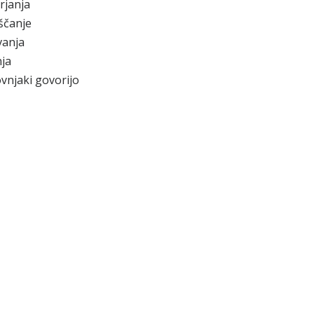
rjanja
ščanje
vanja
ja
vnjaki govorijo