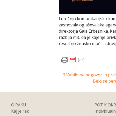
Letošnjo komunikacijsko kampa
zasnovala oglaševalska agen
direktorja Gala Erbežnika. K
razbija mit, da je kajenje priv
resnično žensko moč – zdrav
Post
Vabilo na pogovor in pred
Belo se per
navigation
O RAKU
POT K OK
Kaj je rak
Individual