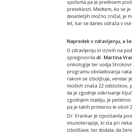
spoloma pa je predvsem posled
preteklosti. Medtem, ko se je
desetletjih močno znižal, je 
let, kar se danes odraža v vse
Napredek v zdravljenju, a š
O zdravljenju in izzivih na po
spregovorila
dr. Martina Vra
onkologije ter vodja Strokov
programu obvladovanja raka: 
rakom se izboljšuje, vendar je
moških znaša 22 odstotkov, pr
da je zgodnje odkrivanje klju
zgodnjem stadiju, je petletno
pa je takih primerov le okoli 
Dr. Vrankar je izpostavila p
imunoterapije, ki sta pri nek
izboljšave, ter dodala, da žen