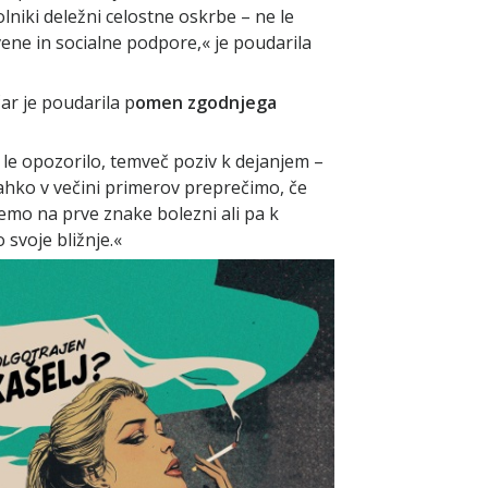
lniki deležni celostne oskrbe – ne le
ene in socialne podpore,« je poudarila
r je poudarila p
omen zgodnjega
le opozorilo, temveč poziv k dejanjem –
 lahko v večini primerov preprečimo, če
emo na prve znake bolezni ali pa k
svoje bližnje.«