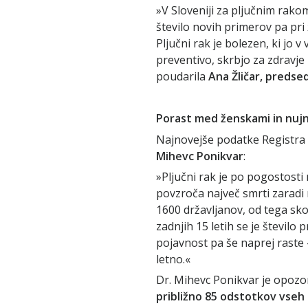
»V Sloveniji za pljučnim rakom
število novih primerov pa pri
Pljučni rak je bolezen, ki jo 
preventivo, skrbjo za zdravj
poudarila
Ana Žličar, preds
Porast med ženskami in nuj
Najnovejše podatke Registra 
Mihevc Ponikvar
:
»Pljučni rak je po pogostost
povzroča največ smrti zaradi r
1600 državljanov, od tega sko
zadnjih 15 letih se je število
pojavnost pa še naprej raste 
letno.«
Dr. Mihevc Ponikvar je opozor
približno 85 odstotkov vseh