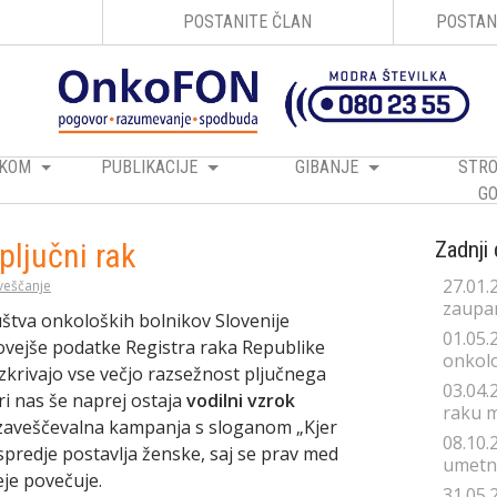
POSTANITE ČLAN
POSTAN
RAKOM
PUBLIKACIJE
GIBANJE
STRO
GO
 pljučni rak
Zadnji
27.01.
veščanje
zaupan
štva onkoloških bolnikov Slovenije
01.05.
ovejše podatke Registra raka Republike
onkolo
azkrivajo vse večjo razsežnost pljučnega
03.04.
pri nas še naprej ostaja
vodilni vzrok
raku 
ozaveščevalna kampanja s sloganom „Kjer
08.10.
 ospredje postavlja ženske, saj se prav med
umetno
eje povečuje.
31.05.