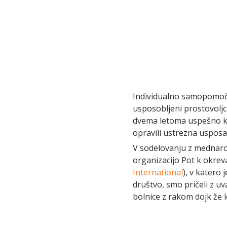
Individualno samopomoč 
usposobljeni prostovoljc
dvema letoma uspešno ko
opravili ustrezna usposa
V sodelovanju z mednar
organizacijo Pot k okrev
International
), v katero 
društvo, smo pričeli z u
bolnice z rakom dojk že l