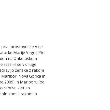
e prve prostovoljke Vide
atorke Marije Vegelj Pirc
veden na Onkološkem
je razširil še v druge
r zdravijo ženske z rakom
a, Maribor, Nova Gorica in
(od 2009) in Mariboru (od
o centra, kjer so
 bolnikom z rakom in