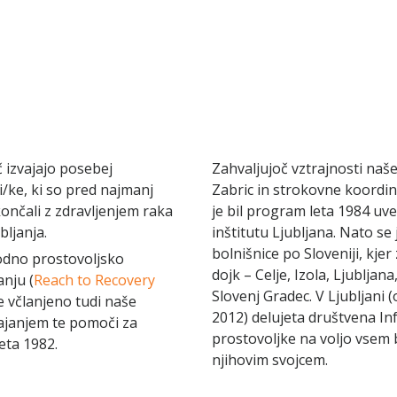
izvajajo posebej
Zahvaljujoč vztrajnosti naš
i/ke, ki so pred najmanj
Zabric in strokovne koordin
nčali z zdravljenjem raka
je bil program leta 1984 u
bljanja.
inštitutu Ljubljana. Nato se 
bolnišnice po Sloveniji, kje
odno prostovoljsko
dojk – Celje, Izola, Ljubljan
anju (
Reach to Recovery
Slovenj Gradec. V Ljubljani 
je včlanjeno tudi naše
2012) delujeta društvena Inf
vajanjem te pomoči za
prostovoljke na voljo vsem
eta 1982.
njihovim svojcem.