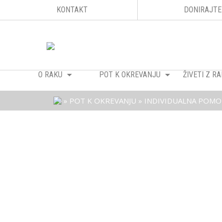
KONTAKT
DONIRAJTE
O RAKU
POT K OKREVANJU
ŽIVETI Z 
»
POT K OKREVANJU
»
INDIVIDUALNA POMO