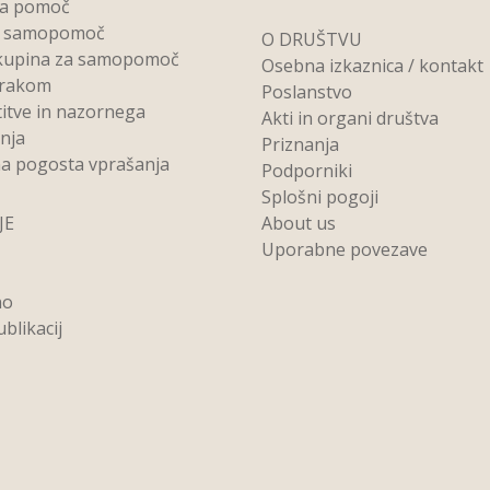
na pomoč
a samopomoč
O DRUŠTVU
kupina za samopomoč
Osebna izkaznica / kontakt
 rakom
Poslanstvo
titve in nazornega
Akti in organi društva
anja
Priznanja
a pogosta vprašanja
Podporniki
Splošni pogoji
JE
About us
Uporabne povezave
no
blikacij