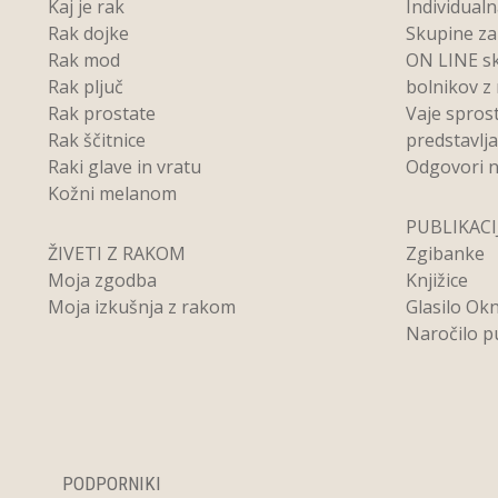
Kaj je rak
Individual
Rak dojke
Skupine z
Rak mod
ON LINE s
Rak pljuč
bolnikov z
Rak prostate
Vaje spros
Rak ščitnice
predstavlj
Raki glave in vratu
Odgovori n
Kožni melanom
PUBLIKACI
ŽIVETI Z RAKOM
Zgibanke
Moja zgodba
Knjižice
Moja izkušnja z rakom
Glasilo Ok
Naročilo pu
PODPORNIKI