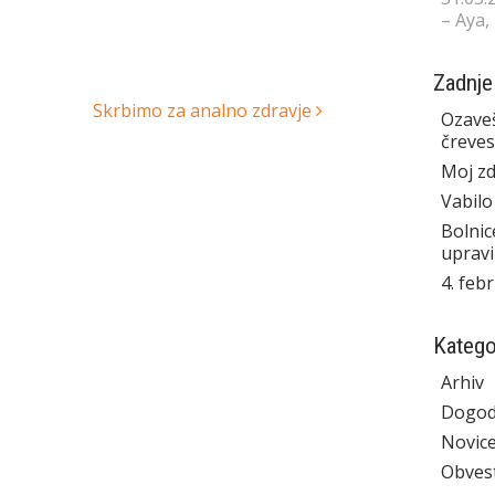
– Aya,
Zadnje
Skrbimo za analno zdravje
Ozaveš
čreves
Moj zd
Vabilo
Bolnic
upravi
4. feb
Katego
Arhiv
Dogod
Novic
Obvest