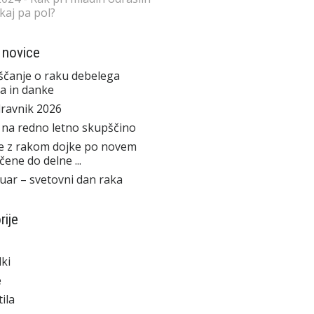
 kaj pa pol?
 novice
čanje o raku debelega
a in danke
ravnik 2026
 na redno letno skupščino
e z rakom dojke po novem
čene do delne ...
ruar – svetovni dan raka
rije
ki
e
ila