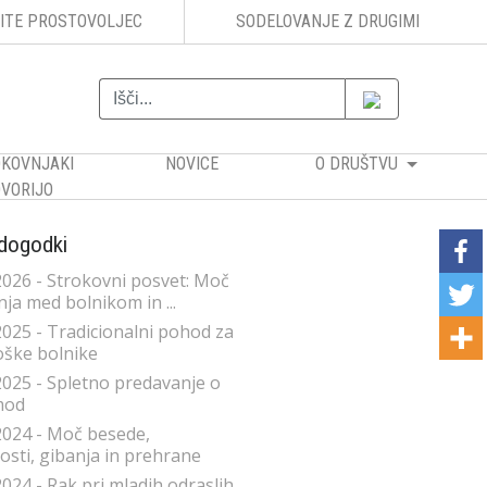
ITE PROSTOVOLJEC
SODELOVANJE Z DRUGIMI
KOVNJAKI
NOVICE
O DRUŠTVU
VORIJO
 dogodki
2026 - Strokovni posvet: Moč
ja med bolnikom in ...
2025 - Tradicionalni pohod za
ške bolnike
2025 - Spletno predavanje o
mod
2024 - Moč besede,
sti, gibanja in prehrane
2024 - Rak pri mladih odraslih