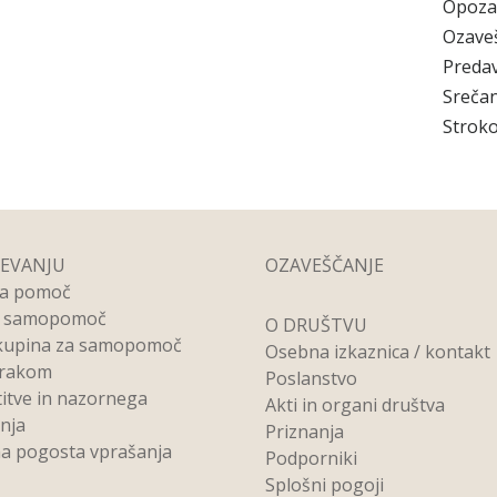
Opoza
Ozave
Preda
Srečan
Stroko
REVANJU
OZAVEŠČANJE
na pomoč
a samopomoč
O DRUŠTVU
kupina za samopomoč
Osebna izkaznica / kontakt
 rakom
Poslanstvo
titve in nazornega
Akti in organi društva
anja
Priznanja
a pogosta vprašanja
Podporniki
Splošni pogoji