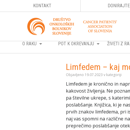
KONTAKT
DONIRAJTE
O RAKU
POT K OKREVANJU
ŽIVETI Z 
Limfedem – kaj m
Objavljeno 19.07.2023 v kategoriji
Limfedem je kronično in napre
kakovost življenja. Ne pozna
pa številne ukrepe, s kateri
poslabšanje. Knjižica, ki je n
prvih znakov limfedema, pri 
naj vas spomni na različne na
preprečimo poslabšanje otekl