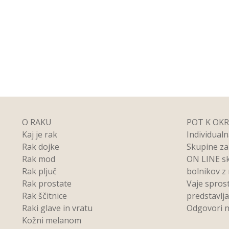
O RAKU
POT K OK
Kaj je rak
Individual
Rak dojke
Skupine z
Rak mod
ON LINE s
Rak pljuč
bolnikov z
Rak prostate
Vaje spros
Rak ščitnice
predstavlj
Raki glave in vratu
Odgovori n
Kožni melanom