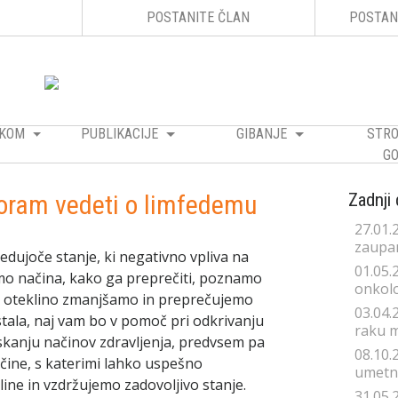
POSTANITE ČLAN
POSTAN
RAKOM
PUBLIKACIJE
GIBANJE
STRO
GO
oram vedeti o limfedemu
Zadnji
27.01.
zaupan
dujoče stanje, ki negativno vpliva na
01.05.
mo načina, kako ga preprečiti, poznamo
onkolo
mi oteklino zmanjšamo in preprečujemo
03.04.
astala, naj vam bo v pomoč pri odkrivanju
raku 
iskanju načinov zdravljenja, predvsem pa
08.10.
čine, s katerimi lahko uspešno
umetno
ine in vzdržujemo zadovoljivo stanje.
31.05.