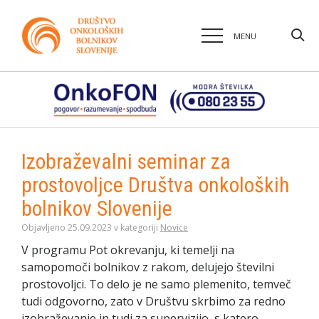
MENU
Izobraževalni seminar za
prostovoljce Društva onkoloških
bolnikov Slovenije
Objavljeno 25.09.2023 v kategoriji
Novice
V programu Pot okrevanju, ki temelji na
samopomoči bolnikov z rakom, delujejo številni
prostovoljci. To delo je ne samo plemenito, temveč
tudi odgovorno, zato v Društvu skrbimo za redno
izobraževanje in tudi za supervizijo, s katero