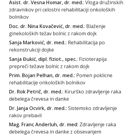
Asist. dr. Vesna Homar, dr. med.
: Vloga družinskih
zdravnikov pri celostni rehabilitaciji onkoloških
bolnikov
Doc. dr. Nina Kovačević, dr. med.
: Blaženje
ginekoloških težav bolnic z rakom dojk
Sanja Marković, dr. med.:
Rehabilitacija po
rekonstrukciji dojke
Sanja Đukić, dipl. fiziot., spec.
: Fizioterapija
prepreči težave bolnic z rakom dojk
Prim. Bojan Pelhan, dr. med.:
Pomen poklicne
rehabilitacije onkoloških bolnikov
Dr. Rok Petrič, dr. med.
: Kirurško zdravljenje raka
debelega črevesa in danke
Dr. Janja Ocvirk, dr. med.:
Sistemsko zdravljenje
rakov prebavil
Mag. Franc Anderluh, dr. med:
Zdravljenje raka
debelega črevesa in danke z obsevanjem