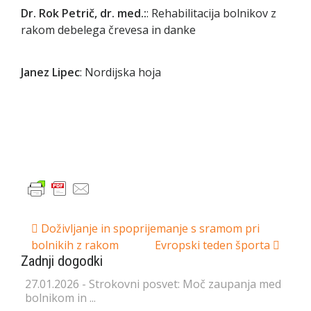
Dr. Rok Petrič, dr. med.:
: Rehabilitacija bolnikov z
rakom debelega črevesa in danke
Janez Lipec
: Nordijska hoja
Post
Doživljanje in spoprijemanje s sramom pri
bolnikih z rakom
Evropski teden športa
navigation
Zadnji dogodki
27.01.2026 - Strokovni posvet: Moč zaupanja med
bolnikom in ...