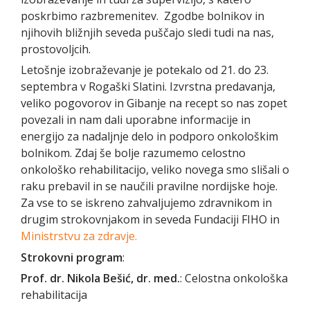
poskrbimo razbremenitev. Zgodbe bolnikov in
njihovih bližnjih seveda puščajo sledi tudi na nas,
prostovoljcih.
Letošnje izobraževanje je potekalo od 21. do 23.
septembra v Rogaški Slatini. Izvrstna predavanja,
veliko pogovorov in Gibanje na recept so nas zopet
povezali in nam dali uporabne informacije in
energijo za nadaljnje delo in podporo onkološkim
bolnikom. Zdaj še bolje razumemo celostno
onkološko rehabilitacijo, veliko novega smo slišali o
raku prebavil in se naučili pravilne nordijske hoje.
Za vse to se iskreno zahvaljujemo zdravnikom in
drugim strokovnjakom in seveda Fundaciji FIHO in
Ministrstvu za zdravje.
Strokovni program
:
Prof. dr. Nikola Bešić, dr. med.
: Celostna onkološka
rehabilitacija