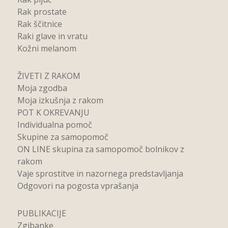
Rak prostate
Rak ščitnice
Raki glave in vratu
Kožni melanom
ŽIVETI Z RAKOM
Moja zgodba
Moja izkušnja z rakom
POT K OKREVANJU
Individualna pomoč
Skupine za samopomoč
ON LINE skupina za samopomoč bolnikov z
rakom
Vaje sprostitve in nazornega predstavljanja
Odgovori na pogosta vprašanja
PUBLIKACIJE
Zgibanke