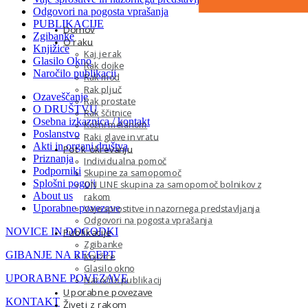
Odgovori na pogosta vprašanja
PUBLIKACIJE
Domov
Zgibanke
O raku
Knjižice
Kaj je rak
Glasilo Okno
Rak dojke
Naročilo publikacij
Rak mod
Rak pljuč
Ozaveščanje
Rak prostate
O DRUŠTVU
Rak ščitnice
Osebna izkaznica / kontakt
Kožni melanom
Poslanstvo
Raki glave in vratu
Akti in organi društva
Pot k okrevanju
Priznanja
Individualna pomoč
Podporniki
Skupine za samopomoč
Splošni pogoji
ON LINE skupina za samopomoč bolnikov z
About us
rakom
Uporabne povezave
Vaje sprostitve in nazornega predstavljanja
Odgovori na pogosta vprašanja
NOVICE IN DOGODKI
Publikacije
Zgibanke
GIBANJE NA RECEPT
Knjižice
Glasilo okno
UPORABNE POVEZAVE
Naročilo publikacij
Uporabne povezave
KONTAKT
Živeti z rakom