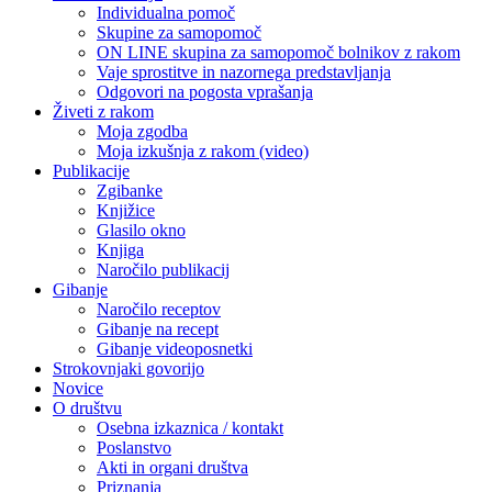
Individualna pomoč
Skupine za samopomoč
ON LINE skupina za samopomoč bolnikov z rakom
Vaje sprostitve in nazornega predstavljanja
Odgovori na pogosta vprašanja
Živeti z rakom
Moja zgodba
Moja izkušnja z rakom (video)
Publikacije
Zgibanke
Knjižice
Glasilo okno
Knjiga
Naročilo publikacij
Gibanje
Naročilo receptov
Gibanje na recept
Gibanje videoposnetki
Strokovnjaki govorijo
Novice
O društvu
Osebna izkaznica / kontakt
Poslanstvo
Akti in organi društva
Priznanja