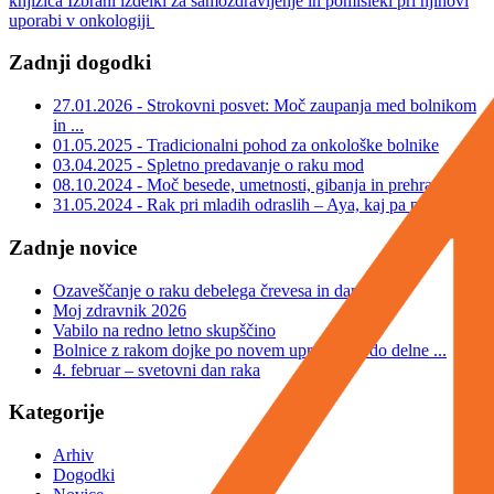
knjižica Izbrani izdelki za samozdravljenje in pomisleki pri njihovi
uporabi v onkologiji
Zadnji dogodki
27.01.2026 - Strokovni posvet: Moč zaupanja med bolnikom
in ...
01.05.2025 - Tradicionalni pohod za onkološke bolnike
03.04.2025 - Spletno predavanje o raku mod
08.10.2024 - Moč besede, umetnosti, gibanja in prehrane
31.05.2024 - Rak pri mladih odraslih – Aya, kaj pa pol?
Zadnje novice
Ozaveščanje o raku debelega črevesa in danke
Moj zdravnik 2026
Vabilo na redno letno skupščino
Bolnice z rakom dojke po novem upravičene do delne ...
4. februar – svetovni dan raka
Kategorije
Arhiv
Dogodki