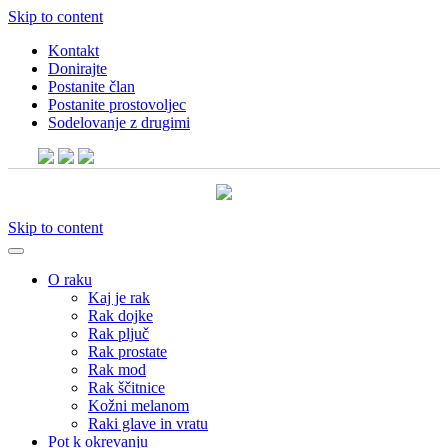
Skip to content
Kontakt
Donirajte
Postanite član
Postanite prostovoljec
Sodelovanje z drugimi
Skip to content
O raku
Kaj je rak
Rak dojke
Rak pljuč
Rak prostate
Rak mod
Rak ščitnice
Kožni melanom
Raki glave in vratu
Pot k okrevanju