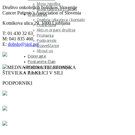
Moja zgodba
Društvo onkoloških bolnikov Slovenije
Moja izkušnja z rakom
Cancer Patients’s Association of Slovenia
O društvu
Osebna izkaznica / kontakt
Kotnikova ulica 29, 1000 Ljubljana
Poslanstvo
Akti in organi društva
T: 01 430 32 63
Priznanja
M: 041 835 460
Podporniki
E:
dobslo@siol.net
Ozaveščanje
About us
Donirajte
Postanite član
Postanite prostovoljec
MEDNARODNA TELEFONSKA
Novice
ŠTEVILKA ZA KLICI V SILI
PODPORNIKI