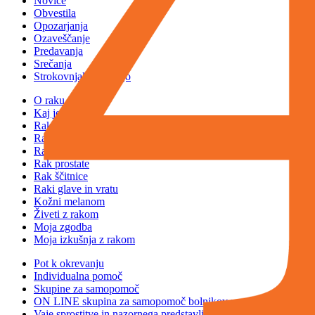
Novice
Obvestila
Opozarjanja
Ozaveščanje
Predavanja
Srečanja
Strokovnjaki govorijo
O raku
Kaj je rak
Rak dojke
Rak mod
Rak pljuč
Rak prostate
Rak ščitnice
Raki glave in vratu
Kožni melanom
Živeti z rakom
Moja zgodba
Moja izkušnja z rakom
Pot k okrevanju
Individualna pomoč
Skupine za samopomoč
ON LINE skupina za samopomoč bolnikov z rakom
Vaje sprostitve in nazornega predstavljanja