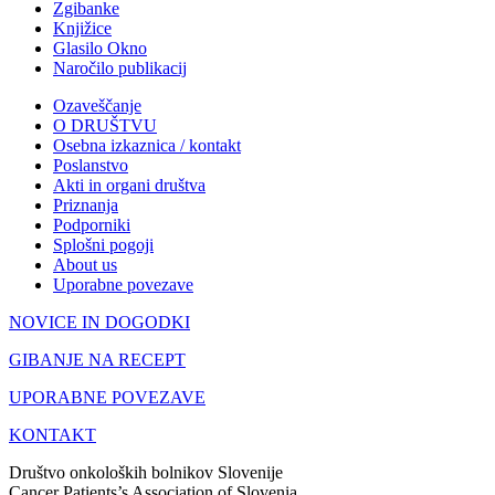
Zgibanke
Knjižice
Glasilo Okno
Naročilo publikacij
Ozaveščanje
O DRUŠTVU
Osebna izkaznica / kontakt
Poslanstvo
Akti in organi društva
Priznanja
Podporniki
Splošni pogoji
About us
Uporabne povezave
NOVICE IN DOGODKI
GIBANJE NA RECEPT
UPORABNE POVEZAVE
KONTAKT
Društvo onkoloških bolnikov Slovenije
Cancer Patients’s Association of Slovenia