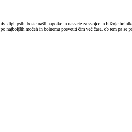
univ. dipl. psih. boste našli napotke in nasvete za svojce in bližnje bo
i po najboljših močeh in bolnemu posvetiti čim več časa, ob tem pa se p