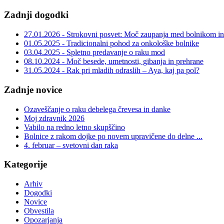
Zadnji dogodki
27.01.2026 - Strokovni posvet: Moč zaupanja med bolnikom in 
01.05.2025 - Tradicionalni pohod za onkološke bolnike
03.04.2025 - Spletno predavanje o raku mod
08.10.2024 - Moč besede, umetnosti, gibanja in prehrane
31.05.2024 - Rak pri mladih odraslih – Aya, kaj pa pol?
Zadnje novice
Ozaveščanje o raku debelega črevesa in danke
Moj zdravnik 2026
Vabilo na redno letno skupščino
Bolnice z rakom dojke po novem upravičene do delne ...
4. februar – svetovni dan raka
Kategorije
Arhiv
Dogodki
Novice
Obvestila
Opozarjanja