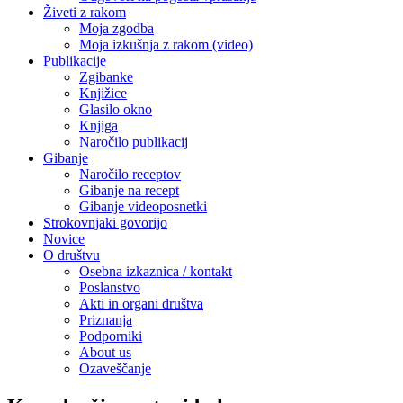
Živeti z rakom
Moja zgodba
Moja izkušnja z rakom (video)
Publikacije
Zgibanke
Knjižice
Glasilo okno
Knjiga
Naročilo publikacij
Gibanje
Naročilo receptov
Gibanje na recept
Gibanje videoposnetki
Strokovnjaki govorijo
Novice
O društvu
Osebna izkaznica / kontakt
Poslanstvo
Akti in organi društva
Priznanja
Podporniki
About us
Ozaveščanje