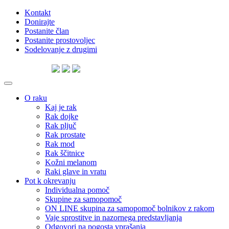
Skip
Kontakt
to
Donirajte
content
Postanite član
Postanite prostovoljec
Sodelovanje z drugimi
Skip
to
O raku
content
Kaj je rak
Rak dojke
Rak pljuč
Rak prostate
Rak mod
Rak ščitnice
Kožni melanom
Raki glave in vratu
Pot k okrevanju
Individualna pomoč
Skupine za samopomoč
ON LINE skupina za samopomoč bolnikov z rakom
Vaje sprostitve in nazornega predstavljanja
Odgovori na pogosta vprašanja