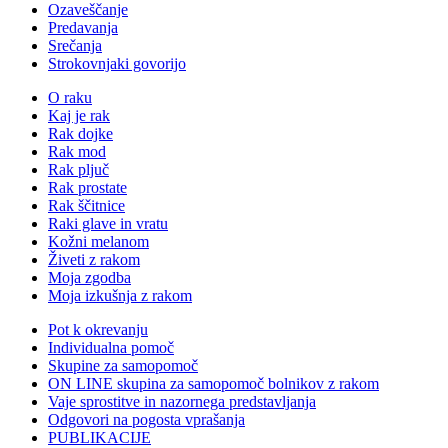
Ozaveščanje
Predavanja
Srečanja
Strokovnjaki govorijo
O raku
Kaj je rak
Rak dojke
Rak mod
Rak pljuč
Rak prostate
Rak ščitnice
Raki glave in vratu
Kožni melanom
Živeti z rakom
Moja zgodba
Moja izkušnja z rakom
Pot k okrevanju
Individualna pomoč
Skupine za samopomoč
ON LINE skupina za samopomoč bolnikov z rakom
Vaje sprostitve in nazornega predstavljanja
Odgovori na pogosta vprašanja
PUBLIKACIJE