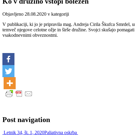
Ko v družino vstopi bolezen
Objavljeno 28.08.2020 v kategoriji
V publikaciji, ki jo je pripravila mag. Andreja Cirila Škufca Smrdel, 
temveč njegove celotne ožje in širše družine. Svojci skušajo pomagat
vsakodnevnimi obveznostmi.
Post navigation
Letnik 34, št. 1, 2020
Paliativna oskrba