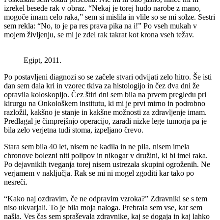
izrekel besede rak v obraz. “Nekaj je torej hudo narobe z mano,
mogoče imam celo raka,” sem si mislila in vlile so se mi solze. Sestri
sem rekla: “No, to je pa res prava pika na i!” Po vseh mukah v
mojem življenju, se mi je zdel rak takrat kot krona vseh težav.
Egipt, 2011.
Po postavljeni diagnozi so se začele stvari odvijati zelo hitro. Še isti
dan sem dala kri in vzorec tkiva za histologijo in čez dva dni že
opravila koloskopijo. Čez štiri dni sem bila na prvem pregledu pri
kirurgu na Onkološkem institutu, ki mi je prvi mirno in podrobno
razložil, kakšno je stanje in kakšne možnosti za zdravljenje imam.
Predlagal je čimprejšnjo operacijo, zaradi nizke lege tumorja pa je
bila zelo verjetna tudi stoma, izpeljano črevo.
Stara sem bila 40 let, nisem ne kadila in ne pila, nisem imela
chronove bolezni niti polipov in nikogar v družini, ki bi imel raka.
Po dejavnikih tveganja torej nisem ustrezala skupini ogroženih. Ne
verjamem v naključja. Rak se mi ni mogel zgoditi kar tako po
nesreči.
“Kako naj ozdravim, če ne odpravim vzroka?” Zdravniki se s tem
niso ukvarjali. To je bila moja naloga. Prebrala sem vse, kar sem
našla. Ves čas sem spraševala zdravnike, kaj se dogaja in kaj lahko