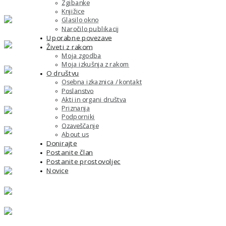
Zgibanke
Knjižice
Glasilo okno
Naročilo publikacij
Uporabne povezave
Živeti z rakom
Moja zgodba
Moja izkušnja z rakom
O društvu
Osebna izkaznica / kontakt
Poslanstvo
Akti in organi društva
Priznanja
Podporniki
Ozaveščanje
About us
Donirajte
Postanite član
Postanite prostovoljec
Novice