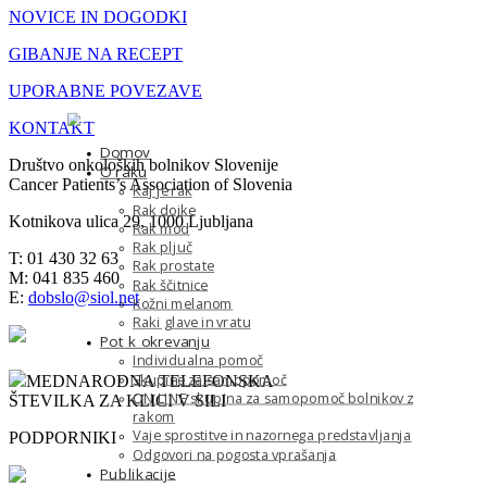
NOVICE IN DOGODKI
GIBANJE NA RECEPT
UPORABNE POVEZAVE
KONTAKT
Domov
Društvo onkoloških bolnikov Slovenije
O raku
Cancer Patients’s Association of Slovenia
Kaj je rak
Rak dojke
Kotnikova ulica 29, 1000 Ljubljana
Rak mod
Rak pljuč
T: 01 430 32 63
Rak prostate
M: 041 835 460
Rak ščitnice
E:
dobslo@siol.net
Kožni melanom
Raki glave in vratu
Pot k okrevanju
Individualna pomoč
Skupine za samopomoč
MEDNARODNA TELEFONSKA
ON LINE skupina za samopomoč bolnikov z
ŠTEVILKA ZA KLICI V SILI
rakom
Vaje sprostitve in nazornega predstavljanja
PODPORNIKI
Odgovori na pogosta vprašanja
Publikacije