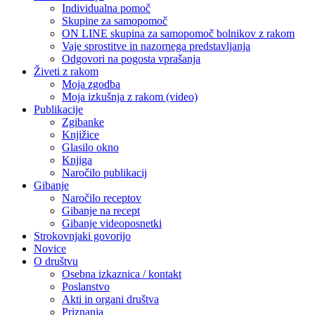
Individualna pomoč
Skupine za samopomoč
ON LINE skupina za samopomoč bolnikov z rakom
Vaje sprostitve in nazornega predstavljanja
Odgovori na pogosta vprašanja
Živeti z rakom
Moja zgodba
Moja izkušnja z rakom (video)
Publikacije
Zgibanke
Knjižice
Glasilo okno
Knjiga
Naročilo publikacij
Gibanje
Naročilo receptov
Gibanje na recept
Gibanje videoposnetki
Strokovnjaki govorijo
Novice
O društvu
Osebna izkaznica / kontakt
Poslanstvo
Akti in organi društva
Priznanja