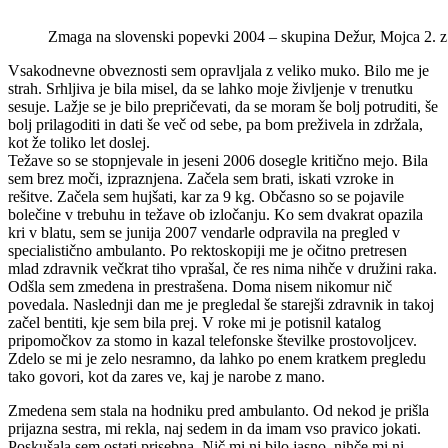
Zmaga na slovenski popevki 2004 – skupina Dežur, Mojca 2. z
Vsakodnevne obveznosti sem opravljala z veliko muko. Bilo me je
strah. Srhljiva je bila misel, da se lahko moje življenje v trenutku
sesuje. Lažje se je bilo prepričevati, da se moram še bolj potruditi, še
bolj prilagoditi in dati še več od sebe, pa bom preživela in zdržala,
kot že toliko let doslej.
Težave so se stopnjevale in jeseni 2006 dosegle kritično mejo. Bila
sem brez moči, izpraznjena. Začela sem brati, iskati vzroke in
rešitve. Začela sem hujšati, kar za 9 kg. Občasno so se pojavile
bolečine v trebuhu in težave ob izločanju. Ko sem dvakrat opazila
kri v blatu, sem se junija 2007 vendarle odpravila na pregled v
specialistično ambulanto. Po rektoskopiji me je očitno pretresen
mlad zdravnik večkrat tiho vprašal, če res nima nihče v družini raka.
Odšla sem zmedena in prestrašena. Doma nisem nikomur nič
povedala. Naslednji dan me je pregledal še starejši zdravnik in takoj
začel bentiti, kje sem bila prej. V roke mi je potisnil katalog
pripomočkov za stomo in kazal telefonske številke prostovoljcev.
Zdelo se mi je zelo nesramno, da lahko po enem kratkem pregledu
tako govori, kot da zares ve, kaj je narobe z mano.
Zmedena sem stala na hodniku pred ambulanto. Od nekod je prišla
prijazna sestra, mi rekla, naj sedem in da imam vso pravico jokati.
Poskušala sem ostati prisebna. Nič mi ni bilo jasno, nihče mi ni