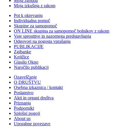
Moja zgodba
Moja izkušnja z rakom
Pot k okrevanju
Individualna pomoč
Skupine za samopomoč
ON LINE skupina za samopomoč bolnikov z rakom
Vaje sprostitve in nazornega predstavljanja
Odgovori na pogosta vprašanja
PUBLIKACIJE
Zgibanke
Knjižice
Glasilo Okno
Naročilo publikacij
Ozaveščanje
O DRUŠTVU
Osebna izkaznica / kontakt
Poslanstvo
Akti in organi društva
Priznanja
Podporniki
Splošni pogoji
About us
Uporabne povezave