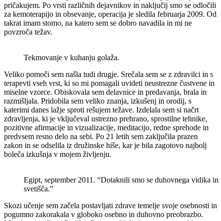
pričakujem. Po vrsti različnih dejavnikov in naključij smo se odločili
za kemoterapijo in obsevanje, operacija je sledila februarja 2009. Od
takrat imam stomo, na katero sem se dobro navadila in mi ne
povzroča težav.
Tekmovanje v kuhanju golaža.
Veliko pomoči sem našla tudi drugje. Srečala sem se z zdravilci in s
terapevti vseh vrst, ki so mi pomagali uvideti neustrezne čustvene in
miselne vzorce. Obiskovala sem delavnice in predavanja, brala in
razmišljala. Pridobila sem veliko znanja, izkušenj in orodij, s
katerimi danes lažje sproti rešujem težave. Izdelala sem si načrt
zdravljenja, ki je vključeval ustrezno prehrano, sprostilne tehnike,
pozitivne afirmacije in vizualizacije, meditacijo, redne sprehode in
predvsem resno delo na sebi. Po 21 letih sem zaključila prazen
zakon in se odselila iz družinske hiše, kar je bila zagotovo najbolj
boleča izkušnja v mojem življenju.
Egipt, september 2011. “Dotaknili smo se duhovnega vidika in tu
svetišča.”
Skozi učenje sem začela postavljati zdrave temelje svoje osebnosti in
pogumno zakorakala v globoko osebno in duhovno preobrazbo.