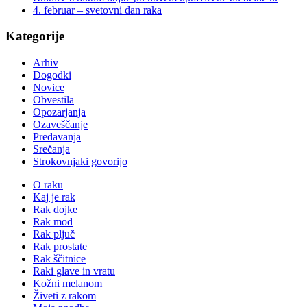
4. februar – svetovni dan raka
Kategorije
Arhiv
Dogodki
Novice
Obvestila
Opozarjanja
Ozaveščanje
Predavanja
Srečanja
Strokovnjaki govorijo
O raku
Kaj je rak
Rak dojke
Rak mod
Rak pljuč
Rak prostate
Rak ščitnice
Raki glave in vratu
Kožni melanom
Živeti z rakom