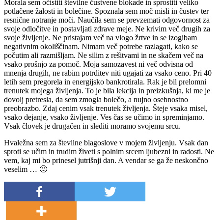
Morala sem očistiti številne čustvene blokade in sprostiti veliko
potlačene žalosti in bolečine. Spoznala sem moč misli in čustev ter
resnične notranje moči. Naučila sem se prevzemati odgovornost za
svoje odločitve in postavljati zdrave meje. Ne krivim več drugih za
svoje življenje. Ne pristajam več na vlogo žrtve in se izogibam
negativnim okoliščinam. Nimam več potrebe razlagati, kako se
počutim ali razmišljam. Ne silim z rešitvami in ne skačem več na
vsako prošnjo za pomoč. Moja samozavest ni več odvisna od
mnenja drugih, ne rabim potrditev niti ugajati za vsako ceno. Pri 40
letih sem pregorela in energijsko bankrotirala. Rak je bil prelomni
trenutek mojega življenja. To je bila lekcija in preizkušnja, ki me je
dovolj pretresla, da sem zmogla bolečo, a nujno osebnostno
preobrazbo. Zdaj cenim vsak trenutek življenja. Šteje vsaka misel,
vsako dejanje, vsako življenje. Ves čas se učimo in spreminjamo.
Vsak človek je drugačen in slediti moramo svojemu srcu.
Hvaležna sem za številne blagoslove v mojem življenju. Vsak dan
sproti se učim in trudim živeti s polnim srcem ljubezni in radosti. Ne
vem, kaj mi bo prinesel jutrišnji dan. A vendar se ga že neskončno
veselim … 🙂