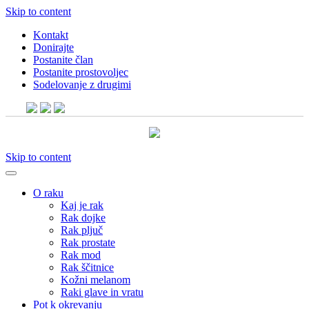
Skip to content
Kontakt
Donirajte
Postanite član
Postanite prostovoljec
Sodelovanje z drugimi
Skip to content
O raku
Kaj je rak
Rak dojke
Rak pljuč
Rak prostate
Rak mod
Rak ščitnice
Kožni melanom
Raki glave in vratu
Pot k okrevanju