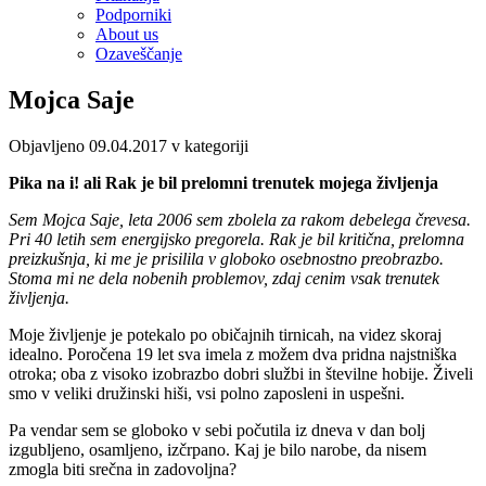
Podporniki
About us
Ozaveščanje
Mojca Saje
Objavljeno 09.04.2017 v kategoriji
Pika na i! ali Rak je bil prelomni trenutek mojega življenja
Sem Mojca Saje, leta 2006 sem zbolela za rakom debelega črevesa.
Pri 40 letih sem energijsko pregorela. Rak je bil kritična, prelomna
preizkušnja, ki me je prisilila v globoko osebnostno preobrazbo.
Stoma mi ne dela nobenih problemov, zdaj cenim vsak trenutek
življenja.
Moje življenje je potekalo po običajnih tirnicah, na videz skoraj
idealno. Poročena 19 let sva imela z možem dva pridna najstniška
otroka; oba z visoko izobrazbo dobri službi in številne hobije. Živeli
smo v veliki družinski hiši, vsi polno zaposleni in uspešni.
Pa vendar sem se globoko v sebi počutila iz dneva v dan bolj
izgubljeno, osamljeno, izčrpano. Kaj je bilo narobe, da nisem
zmogla biti srečna in zadovoljna?