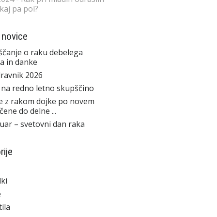
 kaj pa pol?
 novice
čanje o raku debelega
a in danke
ravnik 2026
 na redno letno skupščino
e z rakom dojke po novem
čene do delne ...
ruar – svetovni dan raka
rije
ki
e
ila