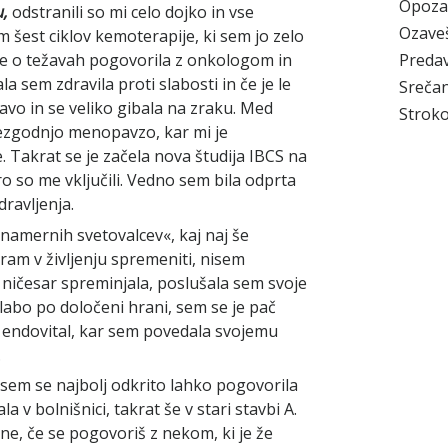
Opoza
u,
odstranili so mi celo dojko in vse
Ozave
 šest ciklov kemoterapije, ki sem jo zelo
Preda
se o težavah pogovorila z onkologom in
a sem zdravila proti slabosti in če je le
Srečan
vo in se veliko gibala na zraku. Med
Stroko
ezgodnjo menopavzo, kar mi je
 Takrat se je začela nova študija IBCS na
o so me vključili. Vedno sem bila odprta
dravljenja.
namernih svetovalcev«, kaj naj še
ram v življenju spremeniti, nisem
 ničesar spreminjala, poslušala sem svoje
 slabo po določeni hrani, sem se je pač
in endovital, kar sem povedala svojemu
.
 sem se najbolj odkrito lahko pogovorila
la v bolnišnici, takrat še v stari stavbi A.
e, če se pogovoriš z nekom, ki je že