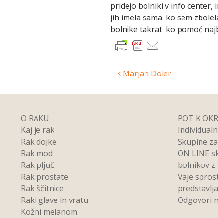
pridejo bolniki v info center,
jih imela sama, ko sem zbolela
bolnike takrat, ko pomoč najb
Post
Marjan Doler
navigation
O RAKU
POT K OK
Kaj je rak
Individual
Rak dojke
Skupine z
Rak mod
ON LINE s
Rak pljuč
bolnikov z
Rak prostate
Vaje spros
Rak ščitnice
predstavlj
Raki glave in vratu
Odgovori n
Kožni melanom