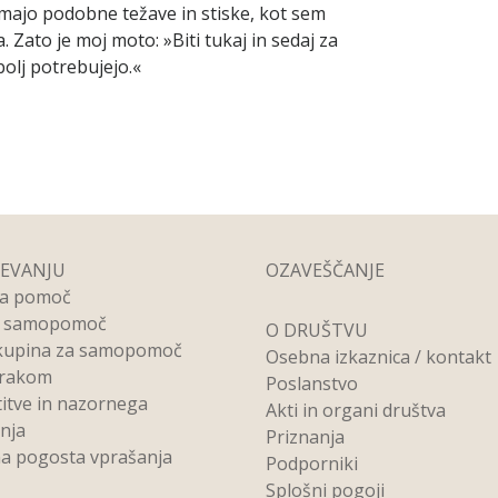
 imajo podobne težave in stiske, kot sem
. Zato je moj moto: »Biti tukaj in sedaj za
olj potrebujejo.«
REVANJU
OZAVEŠČANJE
na pomoč
a samopomoč
O DRUŠTVU
kupina za samopomoč
Osebna izkaznica / kontakt
 rakom
Poslanstvo
titve in nazornega
Akti in organi društva
anja
Priznanja
a pogosta vprašanja
Podporniki
Splošni pogoji