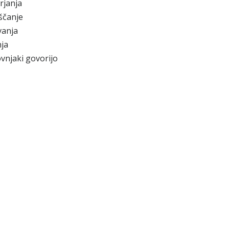
rjanja
ščanje
vanja
ja
vnjaki govorijo