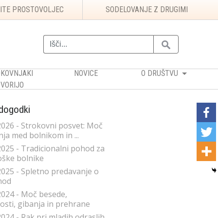
ITE PROSTOVOLJEC
SODELOVANJE Z DRUGIMI
KOVNJAKI
NOVICE
O DRUŠTVU
VORIJO
 dogodki
2026 - Strokovni posvet: Moč
ja med bolnikom in ...
2025 - Tradicionalni pohod za
ške bolnike
2025 - Spletno predavanje o
mod
2024 - Moč besede,
sti, gibanja in prehrane
2024 - Rak pri mladih odraslih