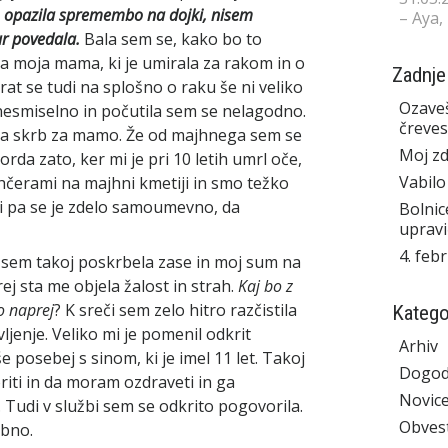
 opazila spremembo na dojki, nisem
– Aya,
r povedala.
Bala sem se, kako bo to
la moja mama, ki je umirala za rakom in o
Zadnje
rat se tudi na splošno o raku še ni veliko
Ozaveš
 nesmiselno in počutila sem se nelagodno.
čreves
la skrb za mamo. Že od majhnega sem se
Moj zd
da zato, ker mi je pri 10 letih umrl oče,
Vabilo
hčerami na majhni kmetiji in smo težko
meni pa se je zdelo samoumevno, da
Bolnic
upravi
4. feb
sem takoj poskrbela zase in moj sum na
rej sta me objela žalost in strah.
Kaj bo z
o naprej
? K sreči sem zelo hitro razčistila
Katego
vljenje. Veliko mi je pomenil odkrit
Arhiv
 posebej s sinom, ki je imel 11 let. Takoj
Dogod
oriti in da moram ozdraveti in ga
Novic
. Tudi v službi sem se odkrito pogovorila.
Obvest
mbno.