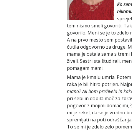
Ko sem
nikomu
spreje
tem nismo smeli govoriti. Tak
govorilo. Meni se je to zdelo
A na prvo mesto sem postavi
čutila odgovorno za druge. Mor
mama je ostala sama s tremi 
živeli. Sestri sta študirali, 
pomagam mami.
Mama je kmalu umrla. Potem 
raka je bil hitro potrjen. Najp
mano? Ali bom preživela in kak
pri sebi in dobila moč za zdra
pogovor z mojimi domačimi, še
mi je rekel, da se je vredno b
spremljati na poti odraščanja
To se mi je zdelo zelo pome