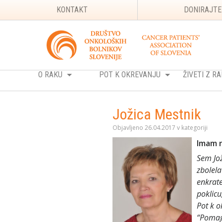
KONTAKT
DONIRAJTE
O RAKU
POT K OKREVANJU
ŽIVETI Z 
Jožica Mestnik
Objavljeno 26.04.2017 v kategoriji
Imam n
Sem Jož
zbolela
enkrate
poklicu
Pot k o
“Pomaga