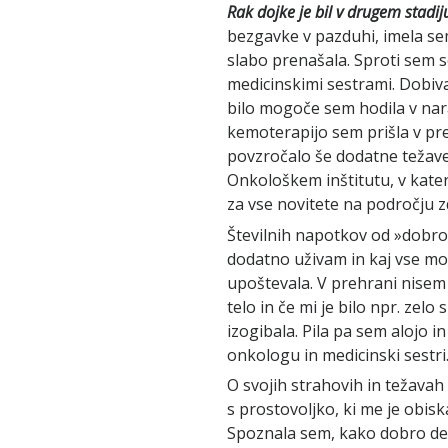
Rak dojke je bil v drugem stadij
bezgavke v pazduhi, imela sem
slabo prenašala. Sproti sem 
medicinskimi sestrami. Dobival
bilo mogoče sem hodila v nara
kemoterapijo sem prišla v pr
povzročalo še dodatne težave.
Onkološkem inštitutu, v kater
za vse novitete na področju z
Številnih napotkov od »dobro
dodatno uživam in kaj vse mo
upoštevala. V prehrani nisem
telo in če mi je bilo npr. zelo
izogibala. Pila pa sem alojo 
onkologu in medicinski sestri
O svojih strahovih in težavah
s prostovoljko, ki me je obiska
Spoznala sem, kako dobro den