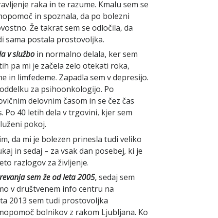
vljenje raka in te razume. Kmalu sem se
amopomoč in spoznala, da po bolezni
ovostno. Že takrat sem se odločila, da
i sama postala prostovoljka.
a v službo
in normalno delala, ker sem
tih pa mi je začela zelo otekati roka,
ne in limfedeme. Zapadla sem v depresijo.
oddelku za psihoonkologijo. Po
olovičnim delovnim časom in se čez čas
. Po 40 letih dela v trgovini, kjer sem
luženi pokoj.
m, da mi je bolezen prinesla tudi veliko
aj in sedaj – za vsak dan posebej, ki je
to razlogov za življenje.
revanja sem že od leta 2005
, sedaj sem
emo v društvenem info centru na
eta 2013 sem tudi prostovoljka
mopomoč bolnikov z rakom Ljubljana. Ko