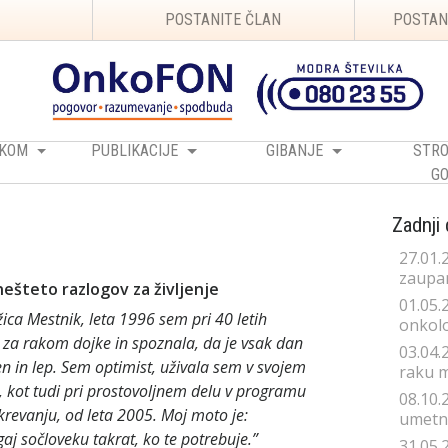
POSTANITE ČLAN
POSTAN
RAKOM
PUBLIKACIJE
GIBANJE
STRO
GO
Zadnji
27.01.
zaupan
ešteto razlogov za življenje
01.05.
ica Mestnik, leta 1996 sem pri 40 letih
onkolo
 za rakom dojke in spoznala, da je vsak dan
03.04.
n in lep. Sem optimist, uživala sem v svojem
raku 
, kot tudi pri prostovoljnem delu v programu
08.10.
krevanju, od leta 2005. Moj moto je:
umetno
j sočloveku takrat, ko te potrebuje.”
31.05.