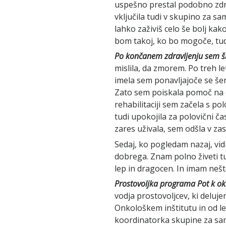
uspešno prestal podobno zdra
vključila tudi v skupino za s
lahko zaživiš celo še bolj kak
bom takoj, ko bo mogoče, tud
Po končanem zdravljenju sem šl
mislila, da zmorem. Po treh le
imela sem ponavljajoče se še
Zato sem poiskala pomoč na 
rehabilitaciji sem začela s p
tudi upokojila za polovični čas
zares uživala, sem odšla v zas
Sedaj, ko pogledam nazaj, vidi
dobrega. Znam polno živeti tuk
lep in dragocen. In imam nešte
Prostovoljka programa Pot k ok
vodja prostovoljcev, ki deluj
Onkološkem inštitutu in od l
koordinatorka skupine za sa