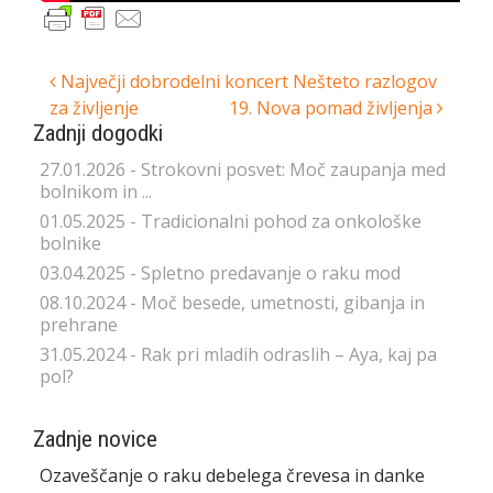
Post
Največji dobrodelni koncert Nešteto razlogov
za življenje
19. Nova pomad življenja
navigation
Zadnji dogodki
27.01.2026 - Strokovni posvet: Moč zaupanja med
bolnikom in ...
01.05.2025 - Tradicionalni pohod za onkološke
bolnike
03.04.2025 - Spletno predavanje o raku mod
08.10.2024 - Moč besede, umetnosti, gibanja in
prehrane
31.05.2024 - Rak pri mladih odraslih – Aya, kaj pa
pol?
Zadnje novice
Ozaveščanje o raku debelega črevesa in danke