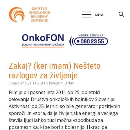
MENU
Zakaj? (ker imam) Nešteto
razlogov za življenje
Objavljeno 21.11.2011 v kategoriji
Arhiv
Film je bil posnet leta 2011 ob 25. obletnici
delovanja Društva onkoloških bolnikov Slovenije.
Aktivnosti ob 25. letnici so bile generator pozitivnih
sporočil in vzora, da je življenjska energija večjega
števila ljudi lahko tudi močna vzpodbuda za
posameznika, ki se bori z boleznijo. Hkrati pa