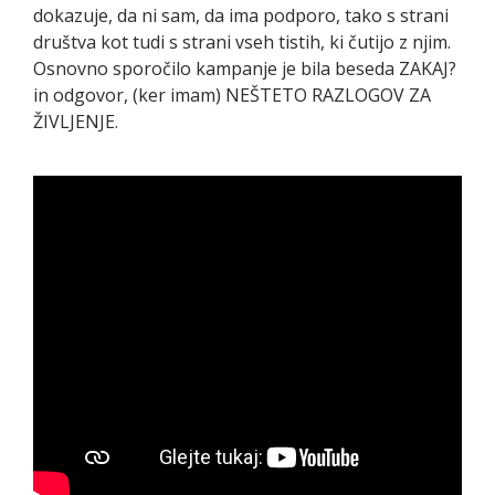
dokazuje, da ni sam, da ima podporo, tako s strani
društva kot tudi s strani vseh tistih, ki čutijo z njim.
Osnovno sporočilo kampanje je bila beseda ZAKAJ?
in odgovor, (ker imam) NEŠTETO RAZLOGOV ZA
ŽIVLJENJE.