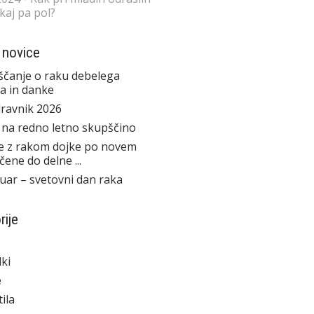
 kaj pa pol?
 novice
čanje o raku debelega
a in danke
ravnik 2026
 na redno letno skupščino
e z rakom dojke po novem
čene do delne ...
ruar – svetovni dan raka
rije
ki
e
ila