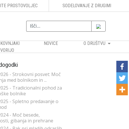
ITE PROSTOVOLJEC
SODELOVANJE Z DRUGIMI
KOVNJAKI
NOVICE
O DRUŠTVU
VORIJO
 dogodki
2026 - Strokovni posvet: Moč
ja med bolnikom in ...
2025 - Tradicionalni pohod za
ške bolnike
2025 - Spletno predavanje o
mod
2024 - Moč besede,
sti, gibanja in prehrane
2024 - Rak pri mladih odraslih