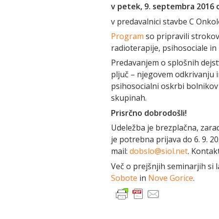
v petek, 9. septembra 2016 o
v predavalnici stavbe C Onkol
Program
so pripravili strokov
radioterapije, psihosociale i
Predavanjem o splošnih dejst
pljuč – njegovem odkrivanju in 
psihosocialni oskrbi bolnikov
skupinah.
Prisrčno dobrodošli!
Udeležba je brezplačna, zarad
je potrebna prijava do 6. 9. 20
mail:
dobslo@siol.net
. Kontak
Več o prejšnjih seminarjih si
Sobote
in
Nove Gorice
.