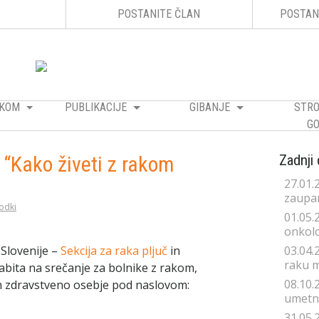
POSTANITE ČLAN
POSTAN
RAKOM
PUBLIKACIJE
GIBANJE
STRO
GO
 “Kako živeti z rakom
Zadnji
27.01.
zaupan
odki
01.05.
onkolo
03.04.
Slovenije –
Sekcija za raka pljuč
in
raku 
abita na srečanje za bolnike z rakom,
08.10.
in zdravstveno osebje pod naslovom:
umetno
31.05.