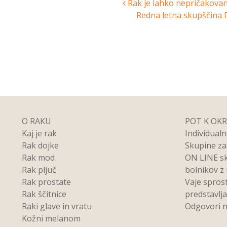
Post
Rak je lahko nepričakovano
Redna letna skupščina 
navigation
O RAKU
POT K OK
Kaj je rak
Individual
Rak dojke
Skupine z
Rak mod
ON LINE s
Rak pljuč
bolnikov z
Rak prostate
Vaje spros
Rak ščitnice
predstavlj
Raki glave in vratu
Odgovori n
Kožni melanom