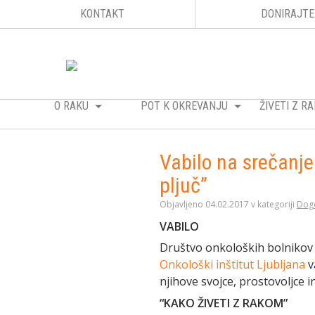
KONTAKT
DONIRAJTE
O RAKU
POT K OKREVANJU
ŽIVETI Z 
Vabilo na srečanje
pljuč”
Objavljeno 04.02.2017 v kategoriji
Dog
VABILO
Društvo onkoloških bolnikov 
Onkološki inštitut Ljubljana
v
njihove svojce, prostovoljce 
“KAKO ŽIVETI Z RAKOM”