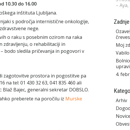
d 10.30 do 16.00
– Aya,
oškega inštituta Ljubljana.
Zadnje
njaki s področja internistične onkologije,
n zdravstvene nege.
Ozaveš
čreves
vih o raku s posebnim ozirom na raka
zdravljenju, o rehabilitaciji in
Moj zd
 – bodo sledila pričevanja in pogovori v
Vabilo
Bolnic
upravi
4. feb
i zagotovitve prostora in pogostitve pa
16 na tel: 01 430 32 63, 041 835 460 ali
t: Blaž Bajec, generalni sekretar DOBSLO.
Katego
 lahko preberete na poročilu iz
Murske
Arhiv
Dogod
Novic
Obvest