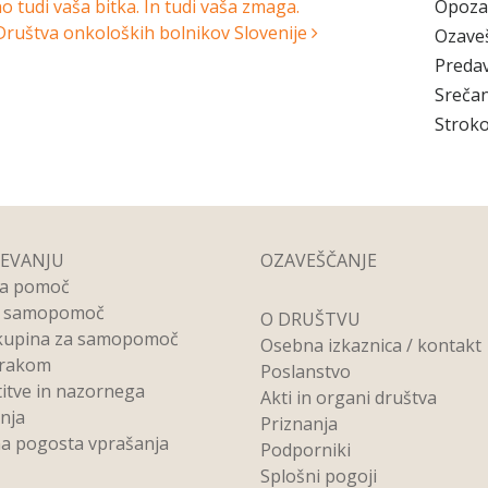
Opoza
 tudi vaša bitka. In tudi vaša zmaga.
Društva onkoloških bolnikov Slovenije
Ozave
Preda
Srečan
Stroko
REVANJU
OZAVEŠČANJE
na pomoč
a samopomoč
O DRUŠTVU
kupina za samopomoč
Osebna izkaznica / kontakt
 rakom
Poslanstvo
titve in nazornega
Akti in organi društva
anja
Priznanja
a pogosta vprašanja
Podporniki
Splošni pogoji