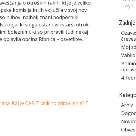
eščanja o otroških rakih, ki je je veliko
– Aya,
ka komisija in jih vključila v svoj nov
 so njihovi najbolj znani podporniki
Zadnje
stropja, ki so ga ustanovili starši otrok,
i boleznimi, ki so pripravili tudi nekaj
Ozaveš
čreves
 objavila občina Ribnica – osvetlitev.
Moj zd
Vabilo
Bolnic
upravi
4. feb
Katego
 raka
Kaj je CAR-T celično zdravljenje?
Arhiv
Dogod
Novic
Obvest