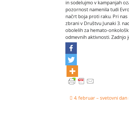
in sodelujmo v kampanjah ozav
pozornost namenila tudi Evrops
načrt boja proti raku. Pri nas
zbrani v Društvu Junaki 3. nad
obolelih za hemato-onkološkim
odmevnih aktivnosti. Zadnjo je
Post
4. februar – svetovni dan
navigation