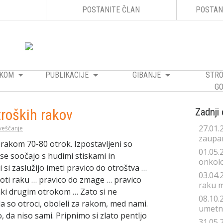
POSTANITE ČLAN
POSTAN
RAKOM
PUBLIKACIJE
GIBANJE
STRO
GO
roških rakov
Zadnji
27.01.
veščanje
zaupan
a rakom 70-80 otrok. Izpostavljeni so
01.05.
 se soočajo s hudimi stiskami in
onkolo
i si zaslužijo imeti pravico do otroštva …
03.04.
oti raku … pravico do zmage … pravico
raku 
naki drugim otrokom … Zato si ne
08.10.
da so otroci, oboleli za rakom, med nami.
umetno
, da niso sami. Pripnimo si zlato pentljo
31.05.