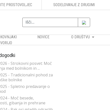
ITE PROSTOVOLJEC
SODELOVANJE Z DRUGIMI
KOVNJAKI
NOVICE
O DRUŠTVU
VORIJO
 dogodki
2026 - Strokovni posvet: Moč
ja med bolnikom in ...
2025 - Tradicionalni pohod za
ške bolnike
2025 - Spletno predavanje o
mod
2024 - Moč besede,
sti, gibanja in prehrane
2024 - Rak pri mladih odraslih