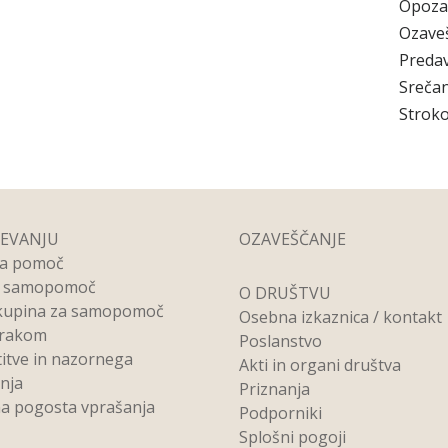
Opoza
Ozave
Preda
Srečan
Stroko
REVANJU
OZAVEŠČANJE
na pomoč
a samopomoč
O DRUŠTVU
kupina za samopomoč
Osebna izkaznica / kontakt
 rakom
Poslanstvo
titve in nazornega
Akti in organi društva
anja
Priznanja
a pogosta vprašanja
Podporniki
Splošni pogoji