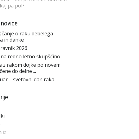
 kaj pa pol?
 novice
čanje o raku debelega
a in danke
ravnik 2026
 na redno letno skupščino
e z rakom dojke po novem
čene do delne ...
ruar – svetovni dan raka
rije
ki
e
ila