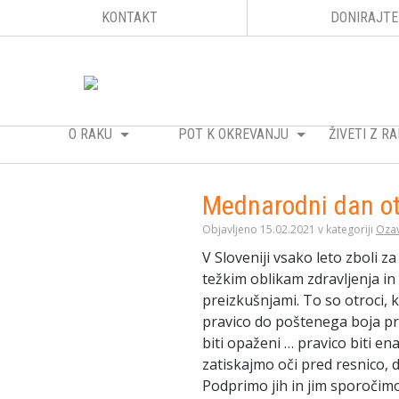
KONTAKT
DONIRAJTE
O RAKU
POT K OKREVANJU
ŽIVETI Z 
Mednarodni dan ot
Objavljeno 15.02.2021 v kategoriji
Oza
V Sloveniji vsako leto zboli z
težkim oblikam zdravljenja in
preizkušnjami. To so otroci, k
pravico do poštenega boja pr
biti opaženi … pravico biti e
zatiskajmo oči pred resnico, 
Podprimo jih in jim sporočimo