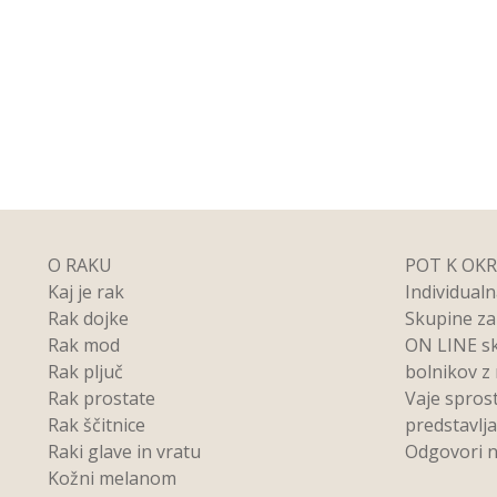
O RAKU
POT K OK
Kaj je rak
Individual
Rak dojke
Skupine z
Rak mod
ON LINE s
Rak pljuč
bolnikov z
Rak prostate
Vaje spros
Rak ščitnice
predstavlj
Raki glave in vratu
Odgovori n
Kožni melanom