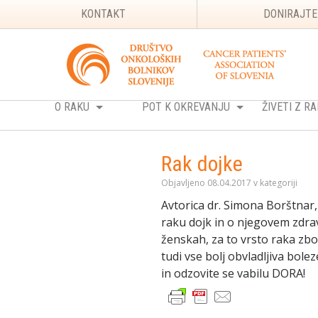
KONTAKT
DONIRAJTE
O RAKU
POT K OKREVANJU
ŽIVETI Z 
Rak dojke
Objavljeno 08.04.2017 v kategoriji
Avtorica dr. Simona Borštnar,
raku dojk in o njegovem zdrav
ženskah, za to vrsto raka zbo
tudi vse bolj obvladljiva bo
in odzovite se vabilu DORA!