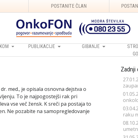
POSTANITE ČLAN
POSTAN
RAKOM
PUBLIKACIJE
GIBANJE
STRO
GO
Zadnji
27.01.
zaupan
 dr. med., je opisala osnovna dejstva o
01.05.
ljenju. To je najpogostejši rak pri
onkolo
leva vse več žensk. K sreči pa postaja to
03.04.
lezen. Ne pozabite na samopregledovanje
raku 
08.10.
umetno
31.05.