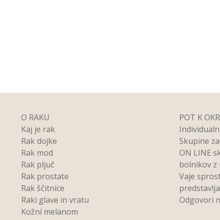
O RAKU
POT K OK
Kaj je rak
Individual
Rak dojke
Skupine z
Rak mod
ON LINE s
Rak pljuč
bolnikov z
Rak prostate
Vaje spros
Rak ščitnice
predstavlj
Raki glave in vratu
Odgovori n
Kožni melanom