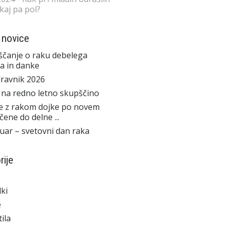
 kaj pa pol?
 novice
čanje o raku debelega
a in danke
ravnik 2026
 na redno letno skupščino
e z rakom dojke po novem
čene do delne ...
ruar – svetovni dan raka
rije
ki
e
ila