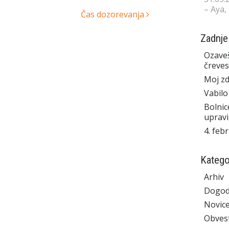
– Aya,
Čas dozorevanja
Zadnje
Ozaveš
čreves
Moj zd
Vabilo
Bolnic
upravi
4. feb
Katego
Arhiv
Dogod
Novic
Obvest