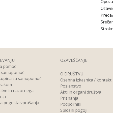
Opoza
Ozave
Preda
Srečan
Stroko
REVANJU
OZAVEŠČANJE
na pomoč
a samopomoč
O DRUŠTVU
kupina za samopomoč
Osebna izkaznica / kontakt
 rakom
Poslanstvo
titve in nazornega
Akti in organi društva
anja
Priznanja
a pogosta vprašanja
Podporniki
Splošni pogoji