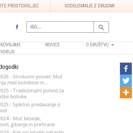
ITE PROSTOVOLJEC
SODELOVANJE Z DRUGIMI
KOVNJAKI
NOVICE
O DRUŠTVU
VORIJO
 dogodki
2026 - Strokovni posvet: Moč
ja med bolnikom in ...
2025 - Tradicionalni pohod za
ške bolnike
2025 - Spletno predavanje o
mod
2024 - Moč besede,
sti, gibanja in prehrane
2024 - Rak pri mladih odraslih