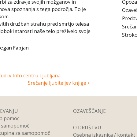
Opoza
bi za zdravje svojih možganov in
ova spoznanja s tega področja. To je
Ozave
akom.
Preda
zvitih družbah strahu pred smrtjo telesa
Srečan
loboki starosti naše telo preživelo svoje
Stroko
 Pegan Fabjan
di v Info centru Ljubljana
Srečanje ljubiteljev knjige
REVANJU
OZAVEŠČANJE
na pomoč
a samopomoč
O DRUŠTVU
kupina za samopomoč
Osebna izkaznica / kontakt