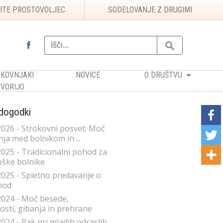
ITE PROSTOVOLJEC
SODELOVANJE Z DRUGIMI
KOVNJAKI
NOVICE
O DRUŠTVU
VORIJO
 dogodki
2026 - Strokovni posvet: Moč
ja med bolnikom in ...
2025 - Tradicionalni pohod za
ške bolnike
2025 - Spletno predavanje o
mod
2024 - Moč besede,
sti, gibanja in prehrane
2024 - Rak pri mladih odraslih