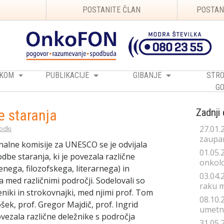
POSTANITE ČLAN
POSTAN
RAKOM
PUBLIKACIJE
GIBANJE
STRO
GO
 staranja
Zadnji
27.01.
odki
zaupan
nalne komisije za UNESCO se je odvijala
01.05.
be staranja, ki je povezala različne
onkolo
nega, filozofskega, literarnega) in
03.04.
med različnimi področji. Sodelovali so
raku 
eniki in strokovnajki, med njimi prof. Tom
08.10.
šek, prof. Gregor Majdič, prof. Ingrid
umetno
ezala različne deležnike s področja
31.05.