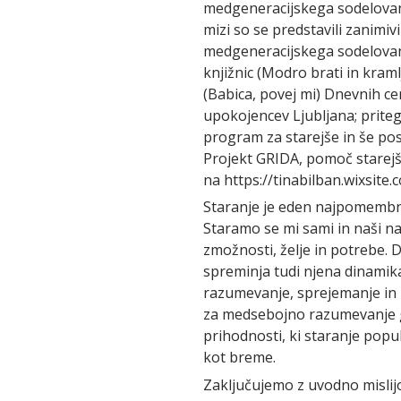
medgeneracijskega sodelovanj
mizi so se predstavili zanimi
medgeneracijskega sodelovanj
knjižnic (Modro brati in kraml
(Babica, povej mi) Dnevnih cen
upokojencev Ljubljana; priteg
program za starejše in še pos
Projekt GRIDA, pomoč starejši
na https://tinabilban.wixsite
Staranje je eden najpomembn
Staramo se mi sami in naši na
zmožnosti, želje in potrebe. 
spreminja tudi njena dinamik
razumevanje, sprejemanje in 
za medsebojno razumevanje g
prihodnosti, ki staranje popul
kot breme.
Zaključujemo z uvodno mislijo