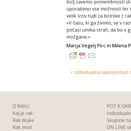
bolj zavemo pomembnosti skr
uporabimo vse možnosti ter n
velik izziv tudi za bolnike z r
»V času, ki ga živimo, se v ra
počasi umika strah, da bo v g
možgane.«
Marija Vegelj Pirc in Milena
Post
Individualna samopomoč tu
navigation
O RAKU
POT K OK
Kaj je rak
Individual
Rak dojke
Skupine z
Rak mod
ON LINE s