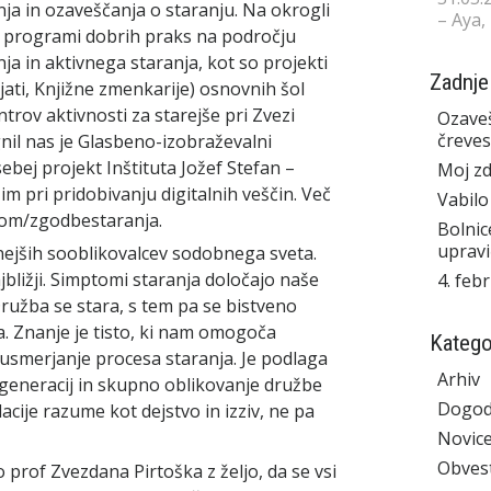
a in ozaveščanja o staranju. Na okrogli
– Aya,
vi programi dobrih praks na področju
a in aktivnega staranja, kot so projekti
Zadnje
jati, Knjižne zmenkarije) osnovnih šol
trov aktivnosti za starejše pri Zvezi
Ozaveš
čreves
nil nas je Glasbeno-izobraževalni
ebej projekt Inštituta Jožef Stefan –
Moj zd
m pri pridobivanju digitalnih veščin. Več
Vabilo
.com/zgodbestaranja.
Bolnic
upravi
ejših sooblikovalcev sodobnega sveta.
jbližji. Simptomi staranja določajo naše
4. feb
Družba se stara, s tem pa se bistveno
a. Znanje je tisto, ki nam omogoča
Katego
usmerjanje procesa staranja. Je podlaga
Arhiv
eneracij in skupno oblikovanje družbe
Dogod
acije razume kot dejstvo in izziv, ne pa
Novic
Obvest
 prof Zvezdana Pirtoška z željo, da se vsi