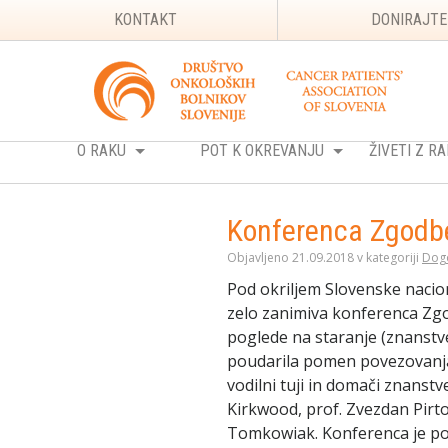
KONTAKT
DONIRAJTE
O RAKU
POT K OKREVANJU
ŽIVETI Z 
Konferenca Zgodbe
Objavljeno 21.09.2018 v kategoriji
Dog
Pod okriljem Slovenske nacio
zelo zanimiva konferenca Zgod
poglede na staranje (znanstve
poudarila pomen povezovanja 
vodilni tuji in domači znanstv
Kirkwood, prof. Zvezdan Pirto
Tomkowiak. Konferenca je pov