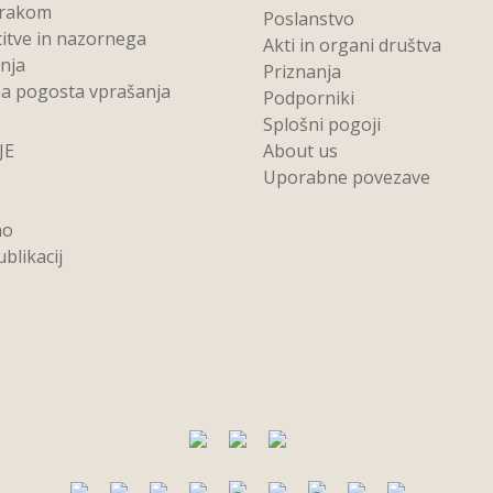
 rakom
Poslanstvo
titve in nazornega
Akti in organi društva
anja
Priznanja
a pogosta vprašanja
Podporniki
Splošni pogoji
JE
About us
Uporabne povezave
no
blikacij