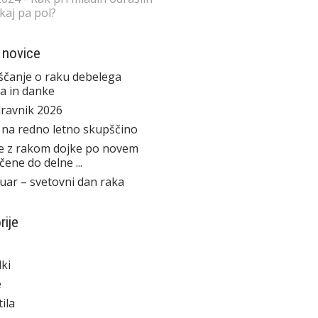
 kaj pa pol?
 novice
čanje o raku debelega
a in danke
ravnik 2026
 na redno letno skupščino
e z rakom dojke po novem
čene do delne ...
ruar – svetovni dan raka
rije
ki
e
ila