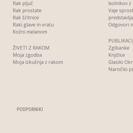
Rak pljuč
bolnikov z
Rak prostate
Vaje spros
Rak ščitnice
predstavlj
Raki glave in vratu
Odgovori n
Kožni melanom
PUBLIKACI
ŽIVETI Z RAKOM
Zgibanke
Moja zgodba
Knjižice
Moja izkušnja z rakom
Glasilo Ok
Naročilo pu
PODPORNIKI