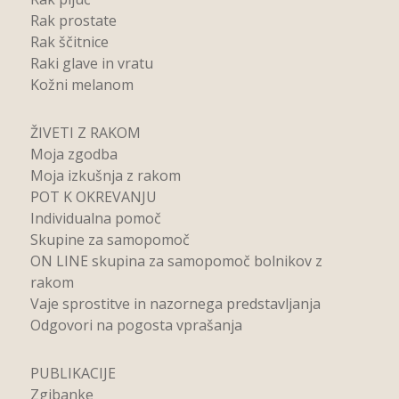
Rak prostate
Rak ščitnice
Raki glave in vratu
Kožni melanom
ŽIVETI Z RAKOM
Moja zgodba
Moja izkušnja z rakom
POT K OKREVANJU
Individualna pomoč
Skupine za samopomoč
ON LINE skupina za samopomoč bolnikov z
rakom
Vaje sprostitve in nazornega predstavljanja
Odgovori na pogosta vprašanja
PUBLIKACIJE
Zgibanke