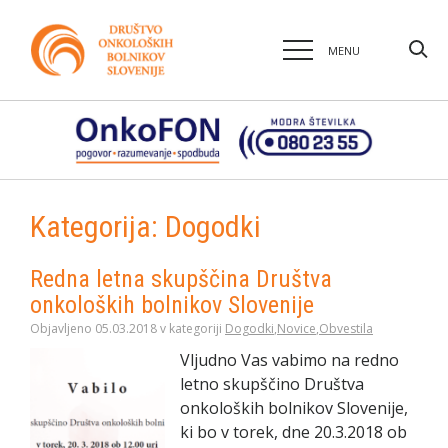
MENU
Kategorija:
Dogodki
Redna letna skupščina Društva
onkoloških bolnikov Slovenije
Objavljeno 05.03.2018 v kategoriji
Dogodki
,
Novice
,
Obvestila
Vljudno Vas vabimo na redno
letno skupščino Društva
onkoloških bolnikov Slovenije,
ki bo v torek, dne 20.3.2018 ob