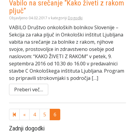
Vabilo na srečanje “Kako živeti z rakom
pljuč”
Objavljeno 04.02.2017 v kategoriji
Dogodki
VABILO Društvo onkoloških bolnikov Slovenije –
Sekcija za raka pljuč in Onkološki inštitut Ljubljana
vabita na srečanje za bolnike z rakom, njihove
svojce, prostovoljce in zdravstveno osebje pod
naslovom: “KAKO ŽIVETI Z RAKOM” v petek, 9.
septembra 2016 od 10.30 do 16.00 v predavalnici
stavbe C Onkološkega inštituta Ljubljana. Program
so pripravili strokovnjaki s področja […]
Preberi več…
Previous
«
4
5
6
page
Zadnji dogodki