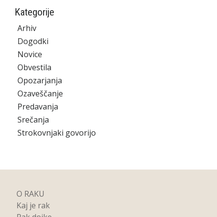
Kategorije
Arhiv
Dogodki
Novice
Obvestila
Opozarjanja
Ozaveščanje
Predavanja
Srečanja
Strokovnjaki govorijo
O RAKU
Kaj je rak