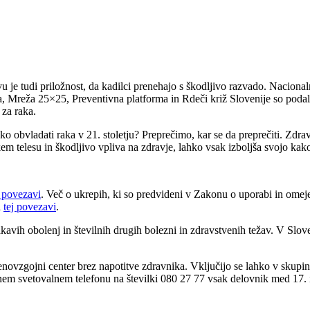
u je tudi priložnost, da kadilci prenehajo s škodljivo razvado. Nacion
 Mreža 25×25, Preventivna platforma in Rdeči križ Slovenije so podale
 za raka.
o obvladati raka v 21. stoletju? Preprečimo, kar se da preprečiti. Zdra
 telesu in škodljivo vpliva na zdravje, lahko vsak izboljša svojo kako
j povezavi
. Več o ukrepih, ki so predvideni v Zakonu o uporabi in omeje
a
tej povezavi
.
avih obolenj in številnih drugih bolezni in zdravstvenih težav. V Slov
vstvenovzgojni center brez napotitve zdravnika. Vključijo se lahko v skup
ačnem svetovalnem telefonu na številki 080 27 77 vsak delovnik med 17. 