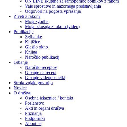
ON LINE skupina za samopomoč bolnikov z rakom
Vaje sprostitve in nazornega predstavljanja
Odgovori na pogosta vprašanja
Živeti z rakom
Moja zgodba
Moja izkušnja z rakom (video)
Publikacije
Zgibanke
Knjižice
Glasilo okno
Knjiga
Naročilo publikacij
Gibanje
Naročilo receptov
Gibanje na recept
Gibanje videoposnetki
Strokovnjaki govorijo
Novice
O društvu
Osebna izkaznica / kontakt
Poslanstvo
Akti in organi društva
Priznanja
Podporniki
About us