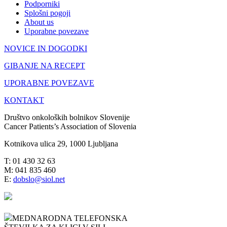
Podporniki
Splošni pogoji
About us
Uporabne povezave
NOVICE IN DOGODKI
GIBANJE NA RECEPT
UPORABNE POVEZAVE
KONTAKT
Društvo onkoloških bolnikov Slovenije
Cancer Patients’s Association of Slovenia
Kotnikova ulica 29, 1000 Ljubljana
T: 01 430 32 63
M: 041 835 460
E:
dobslo@siol.net
MEDNARODNA TELEFONSKA