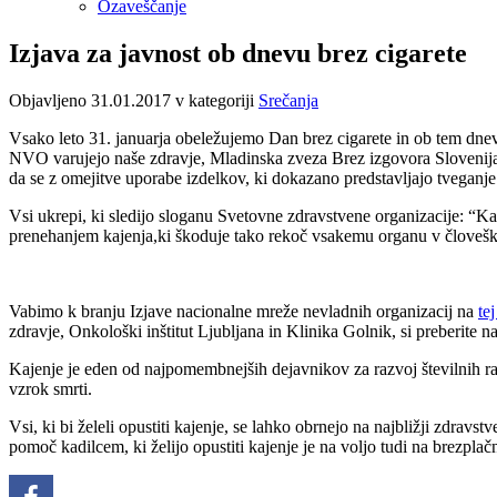
Ozaveščanje
Izjava za javnost ob dnevu brez cigarete
Objavljeno 31.01.2017 v kategoriji
Srečanja
Vsako leto 31. januarja obeležujemo Dan brez cigarete in ob tem dnev
NVO varujejo naše zdravje, Mladinska zveza Brez izgovora Slovenija,
da se z omejitve uporabe izdelkov, ki dokazano predstavljajo tveganje
Vsi ukrepi, ki sledijo sloganu Svetovne zdravstvene organizacije: “Kak
prenehanjem kajenja,ki škoduje tako rekoč vsakemu organu v človeškem
Vabimo k branju Izjave nacionalne mreže nevladnih organizacij na
te
zdravje, Onkološki inštitut Ljubljana in Klinika Golnik, si preberite n
Kajenje je eden od najpomembnejših dejavnikov za razvoj številnih rak
vzrok smrti.
Vsi, ki bi želeli opustiti kajenje, se lahko obrnejo na najbližji zdra
pomoč kadilcem, ki želijo opustiti kajenje je na voljo tudi na brezpl