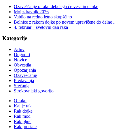
Ozaveščanje o raku debelega črevesa in danke
Moj zdravnik 2026
Vabilo na redno letno skupščino
Bolnice z rakom dojke po novem upravičene do delne ...
4. februar – svetovni dan raka
Kategorije
Arhiv
Dogodki
Novice
Obvestila
Opozarjanja
Ozaveščanje
Predavanja
Srečanja
Strokovnjaki govorijo
O raku
Kaj je rak
Rak dojke
Rak mod
Rak pljuč
Rak prostate