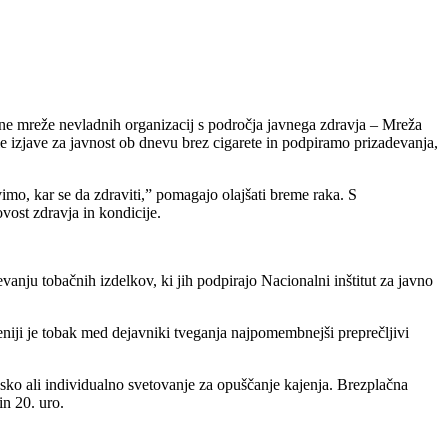
alne mreže nevladnih organizacij s področja javnega zdravja – Mreža
 izjave za javnost ob dnevu brez cigarete in podpiramo prizadevanja,
vimo, kar se da zdraviti,” pomagajo olajšati breme raka. S
vost zdravja in kondicije.
vanju tobačnih izdelkov, ki jih podpirajo Nacionalni inštitut za javno
eniji je tobak med dejavniki tveganja najpomembnejši preprečljivi
insko ali individualno svetovanje za opuščanje kajenja. Brezplačna
in 20. uro.