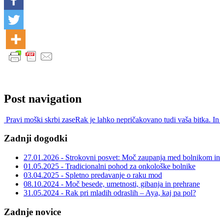
Post navigation
Pravi moški skrbi zase
Rak je lahko nepričakovano tudi vaša bitka. I
Zadnji dogodki
27.01.2026 - Strokovni posvet: Moč zaupanja med bolnikom in 
01.05.2025 - Tradicionalni pohod za onkološke bolnike
03.04.2025 - Spletno predavanje o raku mod
08.10.2024 - Moč besede, umetnosti, gibanja in prehrane
31.05.2024 - Rak pri mladih odraslih – Aya, kaj pa pol?
Zadnje novice