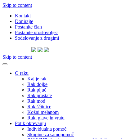
Skip to content
Kontakt
Donirajte
Postanite član
Postanite prostovoljec
Sodelovanje z drugimi
Skip to content
O raku
Kaj je rak
Rak dojke
Rak pljuč
Rak prostate
Rak mod
Rak ščitnice
Kožni melanom
Raki glave in vratu
Pot k okrevanju
Individualna pomoč
Skupine za samopomoč