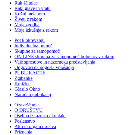
Rak ščitnice
Raki glave in vratu
Kožni melanom
Živeti z rakom
Moja zgodba
Moja izkušnja z rakom
Pot k okrevanju
Individualna pomoč
Skupine za samopomoč
ON LINE skupina za samopomoč bolnikov z rakom
Vaje sprostitve in nazornega predstavljanja
Odgovori na pogosta vprašanja
PUBLIKACIJE
Zgibanke
Knjižice
Glasilo Okno
Naročilo publikacij
Ozaveščanje
O DRUŠTVU
Osebna izkaznica / kontakt
Poslanstvo
Akti in organi društva
Priznanja